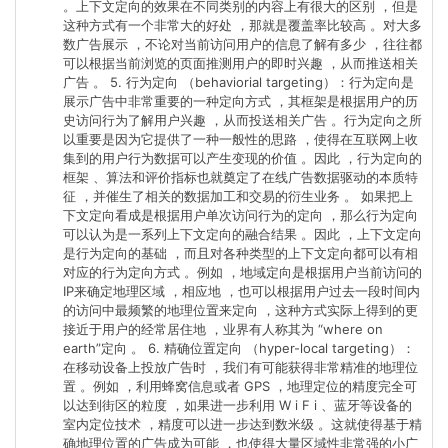
。上下文定向的效果在不同类别的内容上有很大的区别 ，但是
这种方式有一个非常大的好处 ，那就是覆盖率比较高 。对大多
数广告展示 ，不论对当前访问用户的信息了解有多少 ，往往都
可以根据当前浏览的页面推测用户的即时兴趣 ，从而推送相关
广告 。 5. 行为定向 （behaviorial targeting）：行为定向是
展示广告中非常重要的一种定向方式 ，其框架是根据用户的历
史访问行为了解用户兴趣 ，从而投送相关广告 。行为定向之所
以重要是因为它提供了一种一般性的思路 ，使得在互联网上收
集到的用户行为数据可以产生变现的价值 。因此 ，行为定向的
框架 、算法和评价指标也就奠定了在线广告数据驱动的本质特
征 ，并催生了相关的数据加工和交易的衍生业务 。 如果把上
下文定向看成是根据用户单次访问行为的定向 ，那么行为定向
可以认为是一系列上下文定向的融合结果 。因此 ，上下文定向
是行为定向的基础 ，而且对各种类型的上下文定向都可以有相
对应的行为定向方式 。例如 ，地域定向是根据用户当前访问的
IP来确定地理区域 ，相应地 ，也可以根据用户过去一段时间内
的访问中最频繁的地理位置来定向 ，这种方式实际上得到的更
接近于用户的经常居住地 ，业界有人称其为 “where on
earth”定向 。 6. 精确位置定向 （hyper-local targeting）：
在移动设备上投放广告时 ，我们有可能获得非常精准的地理位
置 。例如 ，利用蜂窝信息或者 GPS ，地理定位的精度完全可
以达到街区的粒度 ，如果进一步利用 W i F i 、蓝牙等设备的
室内定位技术 ，精度可以进一步达到数米级 。这就使得基于精
确地理位置的广告成为可能 ，也使得大量区域性非常强的小广