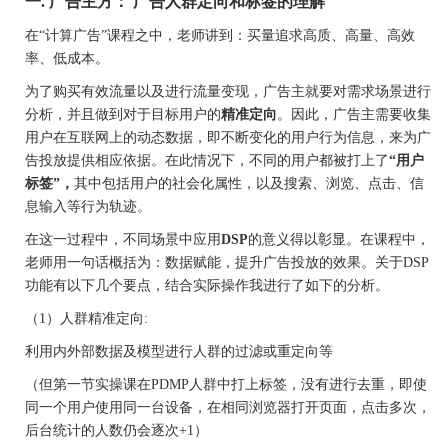
一.
广告主方：
广告人群定向和标签的理解
在
“计算广告”课程之中，老师讲到：买量追求高质、高量、高效
率、低成本。
为了购买有效流量以及进行流量变现，广告主就要对需求场景进行
分析，并且做到对于目标用户的
精准定向
。因此，广告主需要收集
用户在互联网上的动态数据，即不断变化的用户行为信息，来为广
告投放提供相应依据。在此情况下，不同的用户都被打上了
“用户
标签”，
其中包括用户的社会化属性，以及搜索、浏览、点击、信
息输入等行为轨迹。
在这一过程中，不同场景中应用
DSP
的意义得以彰显。在课程中，
老师用一句话概括为：数据赋能，提升广告投放的效果。关于
DSP
功能有以下几个要点，结合实际操作我进行了如下的分析。
（
1）人群精准定向:
利用内外部数据及模型进行人群的过滤或重定向等
（但第一节实操课在
PDMP人群中打上标签，没有进行去重，即使
同一个用户使用同一台设备，在相同浏览器打开页面，点击多次，
后台统计的人数仍会逐次+1）