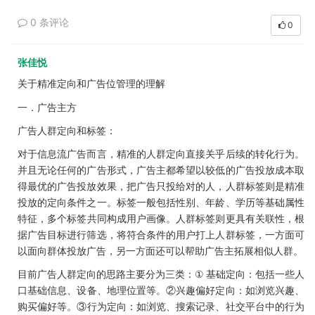
0 条评论
0
张佳悦
关于精准定向和广告位管理的理解
一．
广告主方
广告人群定向和标签
：
对于信息流广告而言
精准的人群定向直接关乎后续的转化行为
，
。
并且无论任何的广告形式
广告主都希望以较低的广告投放成本取
，
得最优的广告投放效果
把广告只投给对的人
人群标签则是精准
，
，
投放的定向条件之一
标签一般包括性别
年龄
学历等基础属性
。
、
、
特征
多个标签共同构成用户画像
人群标签则更具有关联性
根
，
。
，
据广告目标进行筛选
将符合条件的用户打上人群标签
一方面可
，
，
以面向群体投放广告
另一方面还可以帮助广告主拓展相似人群
，
。
目前广告人群定向的思路主要分为三类
①
基础定向
包括一些人
：
：
口基础信息
设备
地理位置等
②
兴趣偏好定向
如浏览兴趣
、
、
。
：
、
购买偏好等
③
行为定向
如浏览
搜索记录
社交平台中的行为
。
：
、
、