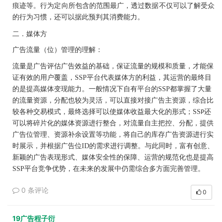
痕迹等
行为定向所包含的范围最广
透过数据不仅可以了解受众
。
，
的行为习惯
还可以据此预判其消费能力
，
。
二．
媒体方
广告流量
位
管理的理解
（
）
：
流量是广告评估广告效益的基础
保证流量的规模和质量
才能保
，
，
证有效的用户覆盖
SSP
平台代表媒体方的利益
其运营的最终目
，
，
的是提高媒体变现能力
一般情况下
自有平台的
SSP
都掌握了大量
。
的流量资源
分配也较为灵活
可以直接对接广告主资源
综合比
，
，
，
较各种交易模式
最终选择可以使媒体收益最大化的形式
SS
还
，
；
P
可以将碎片化的媒体资源进行整合
对流量自主把控
分配
提供
，
、
，
广告位管理
资源补余设置等功能
将自己的库存广告资源进行实
、
，
时展示
并根据广告位
ID
的需求进行调整
与此同时
富有创意
，
。
，
、
新颖的广告表现形式
媒体安全性的保障
运营的规范化也是提高
、
、
SSP
平台竞争优势
在未来的发展中仍需综合多方面完善管理
，
。
0 条评论
0
19广告程子衍