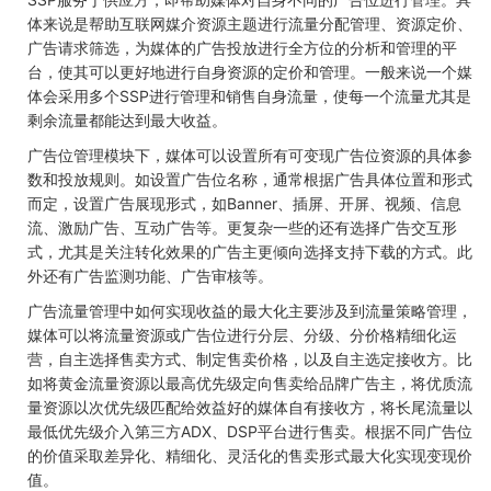
体来说是帮助互联网媒介资源主题进行流量分配管理、资源定价、
广告请求筛选，为媒体的广告投放进行全方位的分析和管理的平
台，使其可以更好地进行自身资源的定价和管理。一般来说一个媒
体会采用多个SSP进行管理和销售自身流量，使每一个流量尤其是
剩余流量都能达到最大收益。
广告位管理模块下，媒体可以设置所有可变现广告位资源的具体参
数和投放规则。如设置广告位名称，通常根据广告具体位置和形式
而定，设置广告展现形式，如Banner、插屏、开屏、视频、信息
流、激励广告、互动广告等。更复杂一些的还有选择广告交互形
式，尤其是关注转化效果的广告主更倾向选择支持下载的方式。此
外还有广告监测功能、广告审核等。
广告流量管理中如何实现收益的最大化主要涉及到流量策略管理，
媒体可以将流量资源或广告位进行分层、分级、分价格精细化运
营，自主选择售卖方式、制定售卖价格，以及自主选定接收方。比
如将黄金流量资源以最高优先级定向售卖给品牌广告主，将优质流
量资源以次优先级匹配给效益好的媒体自有接收方，将长尾流量以
最低优先级介入第三方ADX、DSP平台进行售卖。根据不同广告位
的价值采取差异化、精细化、灵活化的售卖形式最大化实现变现价
值。