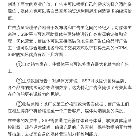
创造了巨大的商业价值。广告主可以根据自己的需求选择合适的资
源位，媒体方也可以将自己空闲的资源利用起来创造更多的经济价
值。
广告流量管理平台相当于发布者和广告主之间的经纪人，对媒体主
来说，SSP平台可以帮助媒体主更好地进行自身资源的定价和管
理，优化营受，使媒体可以直接高溢价地售卖广告位给品牌广告
主，也可以综合地使用各种程序交易方式以求获得更高的eCPM。
SSP的实际优势有以下几方面：
①自动销售库存：使媒体平台可以将库存最大化处售给广告
主；
②生成数据报告：对媒体方来说，SSP可以提供竞标品牌、
各个品牌的购买记录等详细数据，这为特定广告商提供了有关其库
存价值的更有说服力的见解。
③收益兼顾：以广义第二价格理论为售卖依据，使广告主们
在相互博弈中将价格抬至一个广告客户、媒体两端满意的高度。
在未来的发展中，SSP需要通过完善媒体账号体系、掌握媒体流量
控制权、规范运营流程、确保充足的广告素材、保持数据的开放性
等措施，去提高自身的媒体管理能力和盈利能力。