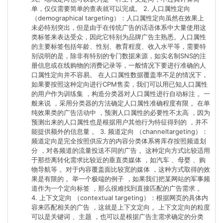
单，仅仅需要简单的查表就可以完成。 2. 人口属性定向
（demographical targeting）：人口属性定向虽然在效果上
未必特别突出，但是由于在传统广告的话语体系中大量使用这
类标签来表达受众，因此它特别为品牌广告主熟悉。人口属性
的主要标签包括年龄、性别、教育程度、收入水平等，需要特
别说明的是，除非有特别的专门数据来源，如实名制SNS的注
册信息或在线购物的消费记录等，一般情况下要进行准确的人
口属性定向并不容易。 在人口属性数据覆盖率不足的情况下，
如果要按照这种定向进行CPM售卖，我们可以用已知人口属性
的用户作为训练集 ，构造分类器对人口属性进行自动标注 。一
般来说 ，采用分类器的方法确定人口属性准确程度有限 。在单
纯效果类的广告活动中 ，预测人口属性的必要性不太高 ，因为
预测出来的人口属性也是根据用户其他行为特征得到的 ，并不
能提供额外的信息量 。 3. 频道定向 （channeltargeting）：
频道定向是完全按照供应方的内容分类体系将库存按照频道划
分 ，对各频道的流量投送不同的广告 。这种定向方式比较适用
于那些离转化需求比较近的垂直类媒体 ，如汽车 、母婴 、购
物导航等 。对于内容覆盖面比较宽的媒体 ，这种方式取得的效
果是有限的 。举一个极端的例子 ，如果我们把某网站的军事频
道作为一个定向标签 ，那么很难找到直接匹配的广告需求 。
4. 上下文定向 （contextual targeting）：根据网页的具体内
容来匹配相关的广告 ，这就是上下文定向 。上下文定向的粒度
可以是关键词 、主题 ，也可以是根据广告主需求确定的分类