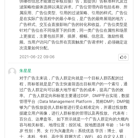
供哪些信息才能通过审核后接广告，如提供广告标准样式及过
滤策略给媒体选择以满足诉求。广告位管理内容包括名称、所
属应用、广告位类型、引用的过滤策略、引用的样式。广告位
是在实际广告流程中的最小单位，是广告的最终展现的地方，
广告样式、交互会直接影响广告的转化和收益。广告位类型是
针对广告位在不同场景下的归类，同一类广告位在属性和场景
上更接近，主要包括开屏、插屏、横幅、信息流、激励性视
频。当用户访问广告位所在页面触发广告请求时，必须确定这
次流量如何分配。
2021-06-22 09:06
0
朱星星
对于广告主来说，广告人群定向就是一个目标人群匹配的过
程，而标签就是是广告主快速筛选出目标用户的一个索引，通
过广告人群定向可以极大地节省广告的成本，提高广告的效
率。 广告人群定向和标签主要通过DSP、DMP平台实现，数据
管理平台（Data Management Platform，简称DMP）DMP能
够为广告投放提供人群标签进行受众精准定向，并通过投放数
据建立用户画像，进行人群标签的管理以及再投放。 代表有：
百分点、达摩盘等。 如下所示就是一个广告人群定向的大概内
容与相关标签。 地理位置：按区域、按地图选择 年龄 ：14-18
岁 性别：男、女 行为兴趣意向：系统优选 学历：博士、硕
士、本科、专科、高中等 联网方式：WiFi、4G 自定义人群：