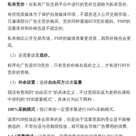
私有竞价：
在私有广告交易平台中进行的竞价交易称为私有竞价。
有些优质媒体为了保护自身媒体环境，不愿意进入公开交易市场，
只邀请部分广告主竞价购买。竞价同样遵循
RTB竞价规则。PMP的
流量库存和价格也是不固定的。
私有相比公开交易市场，
PMP的媒体质量更优质，因而价格也会更
高。
（
2）还需要设置
底价。
程序化广告是
RTB竞价，只有竞价价格在底价之上，才有进行RTB
竞价的资格。
（
3）
补余设置：
选择
自由买方
或者
返量
我没有查阅到
“自由买方”的具体定义，不过觉得应该为老师在课程
中讲到的“PDB退量模式”，具体分为以下两种：
100%采购模式：
指订单按一定需求量进行
100%采购模式。
该类
PDB投放起来会简单的多，但是由于流量里面的受众是不能够
挑选的，不管合适与否都得投放，就可能会导致广告费用的浪费。