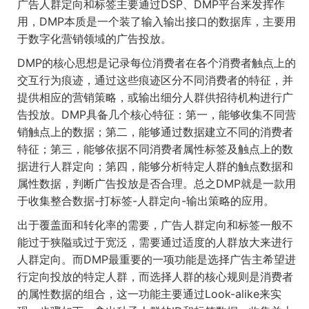
广告人群定向和标签主要通过
DSP
、
DMP
平台来发挥作
用，
DMP
本质是一个装了输入输出接口的数据库，主要用
于数字化营销领域的广告投放。
DMP
的核心思想是记录每位消费者在各个消费者触点上的
交互行为痕迹，通过这些痕迹区分不同消费者的特征，并
提供相应的营销策略，或输出细分人群供招待机构进行广
告投放。
DMP
具备几个核心特征：第一，能够收集不同营
销触点上的数据；第二，能够通过数据建立不同的消费者
特征；第三，能够依据不同消费者属性标签及触点上的数
据进行人群定向；第四，能够分析特定人群的触点数据和
属性数据，判断广告投放是否合理。总之
DMP
就是一款用
于收集整合数据
-
打标签
-
人群定向
-
输出策略的应用。
出于覆盖面和转化率的需要，广告人群定向和标签一般不
能过于狭隘或过于宽泛，需要通过适度的人群放大来进行
人群定向。而
DMP
最重要的一项功能是选择广告主希望进
行定向投放的特定人群，而选择人群的核心规则是消费者
的属性数据的组合，这一功能主要通过
Look-alike
来实