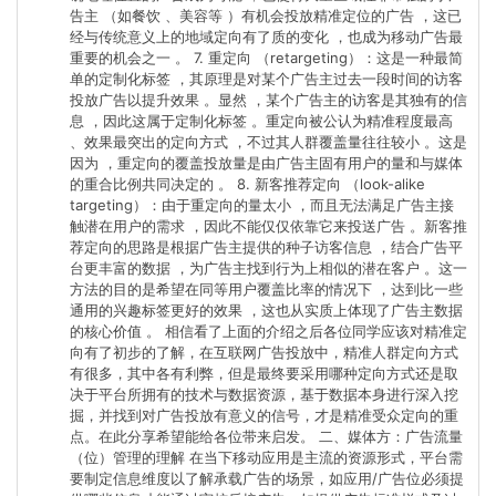
告主 （如餐饮 、美容等 ）有机会投放精准定位的广告 ，这已
经与传统意义上的地域定向有了质的变化 ，也成为移动广告最
重要的机会之一 。 7. 重定向 （retargeting）：这是一种最简
单的定制化标签 ，其原理是对某个广告主过去一段时间的访客
投放广告以提升效果 。显然 ，某个广告主的访客是其独有的信
息 ，因此这属于定制化标签 。重定向被公认为精准程度最高
、效果最突出的定向方式 ，不过其人群覆盖量往往较小 。这是
因为 ，重定向的覆盖投放量是由广告主固有用户的量和与媒体
的重合比例共同决定的 。 8. 新客推荐定向 （look-alike
targeting）：由于重定向的量太小 ，而且无法满足广告主接
触潜在用户的需求 ，因此不能仅仅依靠它来投送广告 。新客推
荐定向的思路是根据广告主提供的种子访客信息 ，结合广告平
台更丰富的数据 ，为广告主找到行为上相似的潜在客户 。这一
方法的目的是希望在同等用户覆盖比率的情况下 ，达到比一些
通用的兴趣标签更好的效果 ，这也从实质上体现了广告主数据
的核心价值 。 相信看了上面的介绍之后各位同学应该对精准定
向有了初步的了解，在互联网广告投放中，精准人群定向方式
有很多，其中各有利弊，但是最终要采用哪种定向方式还是取
决于平台所拥有的技术与数据资源，基于数据本身进行深入挖
掘，并找到对广告投放有意义的信号，才是精准受众定向的重
点。在此分享希望能给各位带来启发。 二、媒体方：广告流量
（位）管理的理解 在当下移动应用是主流的资源形式，平台需
要制定信息维度以了解承载广告的场景，如应用/广告位必须提