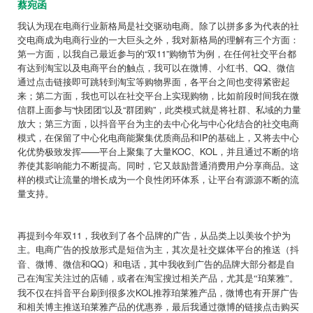
蔡宛函
我认为现在电商行业新格局是社交驱动电商。除了以拼多多为代表的社
交电商成为电商行业的一大巨头之外，我对新格局的理解有三个方面：
第一方面，以我自己最近参与的“双11”购物节为例，在任何社交平台都
有达到淘宝以及电商平台的触点，我可以在微博、小红书、QQ、微信
通过点击链接即可跳转到淘宝等购物界面，各平台之间也变得紧密起
来；第二方面，我也可以在社交平台上实现购物，比如前段时间我在微
信群上面参与“快团团”以及“群团购”，此类模式就是将社群、私域的力量
放大；第三方面，以抖音平台为主的去中心化与中心化结合的社交电商
模式，在保留了中心化电商能聚集优质商品和IP的基础上，又将去中心
化优势极致发挥——平台上聚集了大量KOC、KOL，并且通过不断的培
养使其影响能力不断提高。同时，它又鼓励普通消费用户分享商品。这
样的模式让流量的增长成为一个良性闭环体系，让平台有源源不断的流
量支持。
11
再提到今年双
，我收到了各个品牌的广告，从品类上以美妆个护为
主。电商广告的投放形式是短信为主，其次是社交媒体平台的推送（抖
QQ
音、微博、微信和
）和电话，其中我收到广告的品牌大部分都是自
己在淘宝关注过的店铺，或者在淘宝搜过相关产品，尤其是“珀莱雅”。
KOL
我不仅在抖音平台刷到很多次
推荐珀莱雅产品，微博也有开屏广告
和相关博主推送珀莱雅产品的优惠券，最后我通过微博的链接点击购买