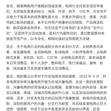
首先，随着网购用户规模的迅猛发展，电商行业目前呈现竞争激
烈、头部效应显著的特点，淘系、抖音、快手、小红书、京东等平
台致力于将原本的优势属性最大化，并逐步升级社交、搜索、内容
等缺口板块的建设。各平台对用户画像的识别抓取、产品推送机
制、购买链路各有所长，但无论是平台体系的“去头部化”“去中心
化”，还是跨平台流动加速，盈利方为最终目的，通过数据驱动有
效提升投产比，以专业化、精细化做好运营都更为关键。
其次，关于电商行业的组成部分有许多划分方式，从销售形式来
看，有直播电商、会员制电商、私域电商、小程序电商等；从电商
模式来看，有
B2B
、
B2C
、
C2C
等；从销售品类而言，基本涵盖所
有日常消费品，有个人洗护、数码电子、医疗保健品、服饰、饮
食、休闲服务乃至房屋车辆等大宗消费品。
最后，我想重点分享对于
抖音电商布局
的观察。
2022
年
5
月，抖
音电商宣布将兴趣电商升级为全域兴趣电商。在这一新的发展阶
段，兴趣电商的经营场域从以短视频、直播为核心的内容场，延伸
至以搜索、商城、店铺共同构成的中心场，以及加深品销协同的营
销场。原本，抖音具有强大的识别用户画像数据、精准内容推送机
制，深刻把握用户的兴趣、社交行为标签，对后续发展电商占巨大
优势。据观察，抖音不仅在半夜更新莫名其妙的
UI
界面，还喜