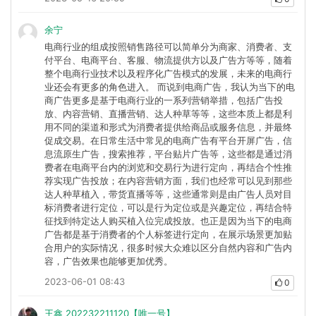
余宁
电商行业的组成按照销售路径可以简单分为商家、消费者、支
付平台、电商平台、客服、物流提供方以及广告方等等，随着
整个电商行业技术以及程序化广告模式的发展，未来的电商行
业还会有更多的角色进入。 而说到电商广告，我认为当下的电
商广告更多是基于电商行业的一系列营销举措，包括广告投
放、内容营销、直播营销、达人种草等等，这些本质上都是利
用不同的渠道和形式为消费者提供给商品或服务信息，并最终
促成交易。在日常生活中常见的电商广告有平台开屏广告，信
息流原生广告，搜索推荐，平台贴片广告等，这些都是通过消
费者在电商平台内的浏览和交易行为进行定向，再结合个性推
荐实现广告投放；在内容营销方面，我们也经常可以见到那些
达人种草植入，带货直播等等，这些通常则是由广告人员对目
标消费者进行定位，可以是行为定位或是兴趣定位，再结合特
征找到特定达人购买植入位完成投放。也正是因为当下的电商
广告都是基于消费者的个人标签进行定向，在展示场景更加贴
合用户的实际情况，很多时候大众难以区分自然内容和广告内
容，广告效果也能够更加优秀。
2023-06-01 08:43
0
王鑫 202232211120【唯一号】