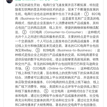
从淘宝的诞生开始，电商行业飞速发展并且不断拓展，特别是
随着互联网的普及和移动技术的进步，迎来了不断蓬勃发展的
生机。电商行业也在这种发展中生出了许多品类： ① B2C电
商（Business-to-Consumer）：这是最常见和广泛普及的电
商模式，指的是企业直接向个人消费者销售产品或服务。其特
点包括广泛的商品选择、线上支付、便捷的购物体验和物流配
送。 ② C2C电商（Consumer-to-Consumer）：这种模式
允许个人之间进行商品和服务的买卖。主要的特点是平台提供
一个交易场所，个人可以在上面发布自己的商品或服务，并通
过线上支付和物流配送来完成交易。著名的C2C电商平台包括
淘宝和eBay。 ③ B2B电商（Business-to-Business）：这
种模式是指企业之间进行产品或服务的交易。B2B电商通常促
进供应链的数字化和自动化，使企业能够更高效地采购、销售
和交付产品。常见的B2B电商平台包括阿里巴巴和亚马逊商业
市场。 ④ O2O电商（Online-to-Offline）：这种模式结合
了线上和线下的元素，旨在将线上的优势与线下的实体商店相
结合。消费者可以通过线上平台浏览和购买产品，并选择在实
体店取货或体验服务。O2O电商的特点是线上线下融合、线上
推广线下消费等。例如，美团和大众点评等平台提供线上预订
和线下服务的整合。 ⑤ 社交电商：这种模式结合了社交媒
体和电商，通过社交网络平台推动产品或服务的销售。社交电
商充分利用社交媒体的用户互动和社交分享，通过社交关系链
和口碑传播来扩大销售网络。著名的社交电商平台包括微信、