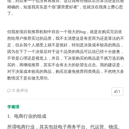
现，到后来一个也没有再推荐。这让我有些感叹后台算法还是比较
精确的，知道我其实是个假“露营爱好者”，也就没在我身上费心思
了。
但我发现目前推荐机制中存在一个很大的
bug
，就是在
购买完后依
然给用户推荐买过的品类
，我不太清楚这是有意而为还是算法的不
足，但从我个人感受上就不是很好，特别是决策成本较高的商品，
因为在下了一个决策后对于这个品类的商品可以说已经十分疲惫，
不管是心理还是视觉上，并且，下决策购买的商品是千挑万选后购
买的，再继续推荐，其实不会有太大的欲望去点击。我的建议是，
对于决策成本较高的商品，购买后避免推荐同类商品，不然绝大多
数情况下是在做无用功。
0 条评论
1
李璨璟
、电商行业的组成
1
所谓电商行业，其实包括电子商务平台、代运营、物流、