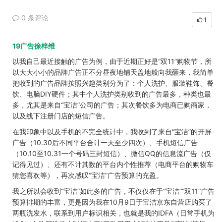
0 条评论
1
19广告徐梓维
以我自己最近接触的广告为例，由于近期正好是“双11”购物节，所
以大大小小的品牌广告正不分昼夜地铺天盖地般向我砸来，我简单
把收到的广告品牌按照兴趣类别分为了：个人洗护、服装鞋饰、餐
饮、电脑DIY硬件；其中个人洗护类别收到的广告最多，种类也最
多，尤其是来自“宝洁”公司的广告；其次餐饮多为电商已购商家，
以及线下注册门店的短信广告。
在我印象中以及手机的不完全统计中，我收到了来自“宝洁”的开屏
广告（10.30后不同平台合计一天至少四次）、手机短信广告
（10.10至10.31一个号码三封短信）、微信QQ的信息流广告（仅
记得见过）、还有不计其数的平台内个性推荐（电商平台的购物车
猜您喜欢等），再次感叹“宝洁”广告预算的充盈。
我之所以会收到“宝洁”如此多的广告，不仅仅在于“宝洁”“双11”广告
预算排期的丰富，更是因为我在10月9日于宝洁京东自营店购买了
两瓶洗发水，联系到用户标识相关，也就是我的IDFA（日常手机为