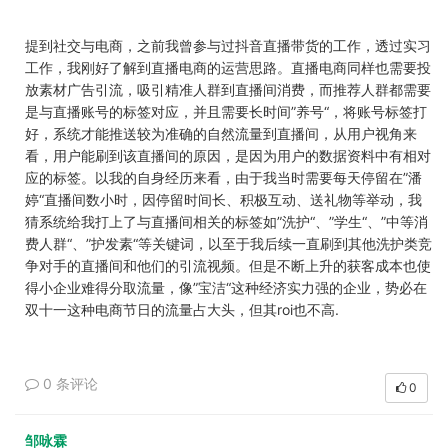
提到社交与电商，之前我曾参与过抖音直播带货的工作，透过实习
工作，我刚好了解到直播电商的运营思路。直播电商同样也需要投
放素材广告引流，吸引精准人群到直播间消费，而推荐人群都需要
是与直播账号的标签对应，并且需要长时间”养号“，将账号标签打
好，系统才能推送较为准确的自然流量到直播间，从用户视角来
看，用户能刷到该直播间的原因，是因为用户的数据资料中有相对
应的标签。以我的自身经历来看，由于我当时需要每天停留在”潘
婷“直播间数小时，因停留时间长、积极互动、送礼物等举动，我
猜系统给我打上了与直播间相关的标签如”洗护“、”学生“、”中等消
费人群“、”护发素“等关键词，以至于我后续一直刷到其他洗护类竞
争对手的直播间和他们的引流视频。但是不断上升的获客成本也使
得小企业难得分取流量，像”宝洁“这种经济实力强的企业，势必在
双十一这种电商节日的流量占大头，但其roi也不高.
0 条评论
0
邹咏霖