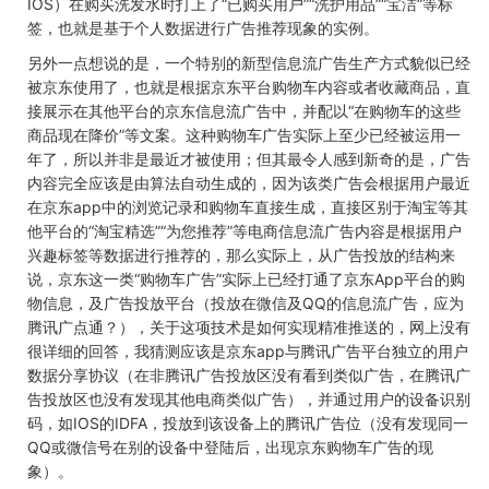
IOS）在购买洗发水时打上了“已购买用户”“洗护用品”“宝洁”等标
签，也就是基于个人数据进行广告推荐现象的实例。
另外一点想说的是，一个特别的新型信息流广告生产方式貌似已经
被京东使用了，也就是根据京东平台购物车内容或者收藏商品，直
接展示在其他平台的京东信息流广告中，并配以“在购物车的这些
商品现在降价”等文案。这种购物车广告实际上至少已经被运用一
年了，所以并非是最近才被使用；但其最令人感到新奇的是，广告
内容完全应该是由算法自动生成的，因为该类广告会根据用户最近
在京东app中的浏览记录和购物车直接生成，直接区别于淘宝等其
他平台的“淘宝精选”“为您推荐”等电商信息流广告内容是根据用户
兴趣标签等数据进行推荐的，那么实际上，从广告投放的结构来
说，京东这一类“购物车广告”实际上已经打通了京东App平台的购
物信息，及广告投放平台（投放在微信及QQ的信息流广告，应为
腾讯广点通？），关于这项技术是如何实现精准推送的，网上没有
很详细的回答，我猜测应该是京东app与腾讯广告平台独立的用户
数据分享协议（在非腾讯广告投放区没有看到类似广告，在腾讯广
告投放区也没有发现其他电商类似广告），并通过用户的设备识别
码，如IOS的IDFA，投放到该设备上的腾讯广告位（没有发现同一
QQ或微信号在别的设备中登陆后，出现京东购物车广告的现
象）。