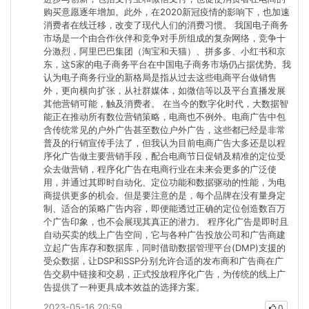
购买意愿逐年增加。此外，在2020新冠疫情的影响下，也加速
消费者在线迁移，改变了现代人们的消费习惯。 我国电子商务
市场是一个由合作伙伴和竞争对手所组成的复杂网络，竞争十
分激烈，阿里巴巴集团（淘宝和天猫）、拼多多、小红书和京
东，这5家的电子商务平台在中国电子商务市场仍占据优势。我
认为电子商务行业的新格局是指从过去这些电商平台做销售
外，更向横向扩张，从社群媒体，如微信等以及平台直播发展
其他营销可能，触及消费者。 在当今的数字化时代，大数据智
能正在推动所有数位营销策略，电商也不例外。电商广告中包
含传统常见的户外广告甚至数位户外广告，这些都已经是非常
普及的行销宣传手法了，但我认为目前电商广告大多还是以程
序化广告做主要营销手段，配合电商节日促销及精准的定位受
众去做营销，程序化广告在电商行业在未来会更多的广泛使
用，并通过其即时自动化、定位功能和数据驱动的性能，为电
商提供更多的机会。但是要注意的是，每个品牌在没有量身定
制、适合的策略广告内容，即便能透过正确的定位创造数百万
个广告印象，也不会展现其真正的潜力。 程序化广告是即时且
自动买卖的线上广告空间，它与各种广告投放公司和广告商建
立起广告库存和数据库，同时借助数据管理平台(DMP)支援的
受众数据，让DSP和SSP分别允许合适的发布商和广告商在广
告交易中链接和交易，正式投放程序化广告，为传统的线上广
告提供了一种更具成本效益的选择方案。
2023-05-16 20:59
0