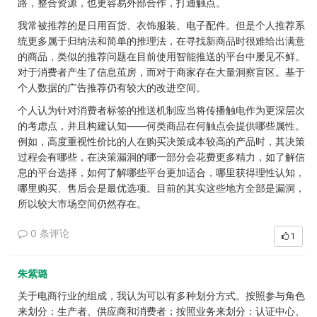
路，整合资源，也更容易外部合作，打通触点。
我常被推荐的是日用百货、衣饰服装、电子配件。但是个人推荐系
统更多属于
归纳法
和简单的推理法，在寻找新商品时很难给出满意
的商品，类似的推荐问题在目前使用智能推送的平台中屡见不鲜。
对于消费者产生了信息茧房，而对于商家存在大量洞察盲区。基于
个人数据的广告推荐仍有较大的改进空间。
个人认为针对消费者标签的推送机制应当将传播触电作为更深层次
的考虑点，并且构建认知——何类商品在何触点会提供哪些属性。
例如，高度重视性价比的人在购买决策成本较高的产品时，其决策
过程会有哪些，在决策漏洞的哪一部分会花费更多精力，如了解信
息的平台选择，如何了解哪些平台更加适合，哪里获得理性认知，
哪里购买、售后会是最优选项。目前的其实这些地方全部是漏洞，
所以较大市场空间仍然存在。
0 条评论
1
朱紫璐
关于电商行业的组成，我认为可以有多种划分方式。按照参与角色
来划分：生产者、供应商和消费者；按照业务来划分：认证中心、