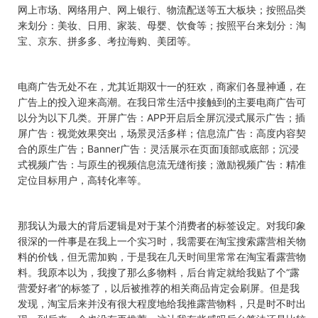
网上市场、网络用户、网上银行、物流配送等五大板块；按照品类
来划分：美妆、日用、家装、母婴、饮食等；按照平台来划分：淘
宝、京东、拼多多、考拉海购、美团等。
电商广告无处不在，尤其近期双十一的狂欢，商家们各显神通，在
广告上的投入迎来高潮。在我日常生活中接触到的主要电商广告可
以分为以下几类。开屏广告：
APP
开启后全屏沉浸式展示广告；插
屏广告：视觉效果突出，场景灵活多样；信息流广告：高度内容契
合的原生广告；
Banner
广告：灵活展示在页面顶部或底部；沉浸
式视频广告：与原生的视频信息流无缝衔接；激励视频广告：精准
定位目标用户，高转化率等。
那我认为最大的背后逻辑是对于某个
消费者的标签设定
。对我印象
很深的一件事是在我上一个实习时，我需要在淘宝搜索露营相关物
料的价钱，但无需加购，于是我在几天时间里常常在淘宝看露营物
料。我原本以为，我搜了那么多物料，后台肯定就给我贴了个“露
营爱好者”的标签了，以后被推荐的相关商品肯定会刷屏。但是我
发现，淘宝后来并没有很大程度地给我推露营物料，只是时不时出