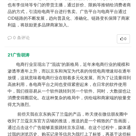
也有李佳琦等专门的带货主播，通过折价、限购等推销给消费者商
品的方式，引流给电商平台进行售卖。广告平台与电商平台通过
CID链路的不断发展，趋向普及化、准确化。链路变长保障了商家
利益，将鼓励更多品牌商家加入。
0 条评论
0
21广告胡涛
电商行业呈现出了“混战”的新格局，近年来电商行业的规模和
渗透率逐年上升，而以京东和淘宝为代表的传统电商增速却在逐年
放缓，这就意味着电商行业在朝着多元化发展。而为了让流量得到
高效利用，各电商平台之间也变得紧密起来，在日常的软件使用
中，我们很容易从一个软件跳转到另一个软件。同时，大数据也让
消费变得圈层化。在这种复杂的格局中，供给端和商家端的较量变
得尤为激烈。
前些天我在京东购买了兰蔻的产品，昨天便在微信朋友圈中
收到了兰蔻京东官方店铺的推送，推送的是一个精致的广告画面，
通过点击这个广告能够直接跳转京东店铺。在这个过程中，媒体通
过我的浏览历史、购买记录等信息为我打上了标签，再基于这些标