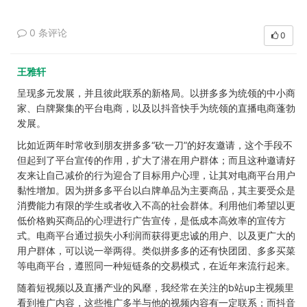
0 条评论
0
王雅轩
呈现多元发展，并且彼此联系的新格局。以拼多多为统领的中小商
家、白牌聚集的平台电商，以及以抖音快手为统领的直播电商蓬勃
发展。
比如近两年时常收到朋友拼多多“砍一刀”的好友邀请，这个手段不
但起到了平台宣传的作用，扩大了潜在用户群体；而且这种邀请好
友来让自己减价的行为迎合了目标用户心理，让其对电商平台用户
黏性增加。因为拼多多平台以白牌单品为主要商品，其主要受众是
消费能力有限的学生或者收入不高的社会群体。利用他们希望以更
低价格购买商品的心理进行广告宣传，是低成本高效率的宣传方
式。电商平台通过损失小利润而获得更忠诚的用户、以及更广大的
用户群体，可以说一举两得。类似拼多多的还有快团团、多多买菜
等电商平台，遵照同一种短链条的交易模式，在近年来流行起来。
随着短视频以及直播产业的风靡，我经常在关注的b站up主视频里
看到推广内容，这些推广多半与他的视频内容有一定联系；而抖音