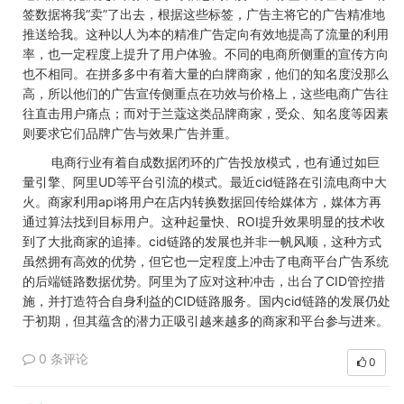
签数据将我“卖”了出去，根据这些标签，广告主将它的广告精准地
推送给我。这种以人为本的精准广告定向有效地提高了流量的利用
率，也一定程度上提升了用户体验。不同的电商所侧重的宣传方向
也不相同。在拼多多中有着大量的白牌商家，他们的知名度没那么
高，所以他们的广告宣传侧重点在功效与价格上，这些电商广告往
往直击用户痛点；而对于兰蔻这类品牌商家，受众、知名度等因素
则要求它们品牌广告与效果广告并重。
电商行业有着自成数据闭环的广告投放模式，也有通过如巨
量引擎、阿里UD等平台引流的模式。最近cid链路在引流电商中大
火。商家利用api将用户在店内转换数据回传给媒体方，媒体方再
通过算法找到目标用户。这种起量快、ROI提升效果明显的技术收
到了大批商家的追捧。cid链路的发展也并非一帆风顺，这种方式
虽然拥有高效的优势，但它也一定程度上冲击了电商平台广告系统
的后端链路数据优势。阿里为了应对这种冲击，出台了CID管控措
施，并打造符合自身利益的CID链路服务。国内cid链路的发展仍处
于初期，但其蕴含的潜力正吸引越来越多的商家和平台参与进来。
0 条评论
0