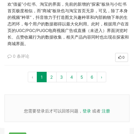
欢“借鉴”小红书、淘宝的界面，先前的新增的“探索”板块与小红书
首页极度相似，而“商城”板块也与淘宝首页无异，可见，除了本身
的视频“种草”，抖音致力于打造图文兴趣种草和内部购物下单的生
态闭环，每个用户的数据都得以最大化利用。此时，根据用户在首
页的
UGC/PGC/PUGC
电商视频广告或直播（未进入）界面浏览时
长、点赞收藏行为的数据收集，相关产品内容同时也出现在探索和
商城界面。
0 条评论
0
‹
1
2
3
4
5
6
›
您需要登录后才可以回答问题，
登录
或者
注册