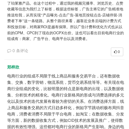
了珀莱雅产品。在这个过程中，通过我的视频完播率、浏览历史、点赞
收藏等信息为我打上了标签，根据这些标签，广告主将它的广告精准地
-
-
-
-
推送给我，从而实现“产品曝光
点击广告
落地页按钮点击
店铺停留
消
费者下单”这一条链路。从整个路径来看，越靠近业务后端的计费方式
ROI
和投放目标，对商家
是越有保障。所以广告计费和优化方式也从以
CPM
CPC
OCPX
前的
、
到了现在的
出价。这也可以看出目前电商行业的
组成有：商家、广告平台、电商平台以及消费者。
0 条评论
0
郑梓欣
电商行业的组成不局限于线上商品和服务交易平台，还有数据收
集、交换，数字营销，物流系统，货币交易系统等等。有关现在电
商行业组成的变化，比较明显的特点是新电商的出现，以及数据收
集、分析技术的精准化。电商行业新格局的形成与消费选择的多元
化以及技术的迭代发展有着较为密切的关系。在消费选择方面，线
上商品和服务交易的方式日趋多样化，例如字节跳动积极布局抖音
电商，消费者消费不局限于平台电商，如淘宝；在数据收集、分发
等方面，新的数据收集方式，例如CID技术的发展及推广，使得数
据的有效性增强。这些都对电商行业的新格局产生影响。身边的电