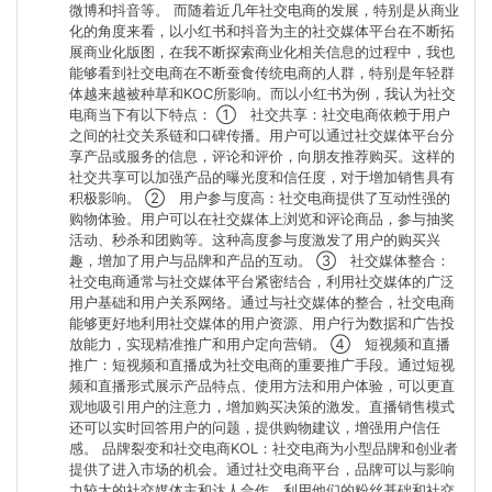
微博和抖音等。 而随着近几年社交电商的发展，特别是从商业
化的角度来看，以小红书和抖音为主的社交媒体平台在不断拓
展商业化版图，在我不断探索商业化相关信息的过程中，我也
能够看到社交电商在不断蚕食传统电商的人群，特别是年轻群
体越来越被种草和KOC所影响。而以小红书为例，我认为社交
电商当下有以下特点： ① 社交共享：社交电商依赖于用户
之间的社交关系链和口碑传播。用户可以通过社交媒体平台分
享产品或服务的信息，评论和评价，向朋友推荐购买。这样的
社交共享可以加强产品的曝光度和信任度，对于增加销售具有
积极影响。 ② 用户参与度高：社交电商提供了互动性强的
购物体验。用户可以在社交媒体上浏览和评论商品，参与抽奖
活动、秒杀和团购等。这种高度参与度激发了用户的购买兴
趣，增加了用户与品牌和产品的互动。 ③ 社交媒体整合：
社交电商通常与社交媒体平台紧密结合，利用社交媒体的广泛
用户基础和用户关系网络。通过与社交媒体的整合，社交电商
能够更好地利用社交媒体的用户资源、用户行为数据和广告投
放能力，实现精准推广和用户定向营销。 ④ 短视频和直播
推广：短视频和直播成为社交电商的重要推广手段。通过短视
频和直播形式展示产品特点、使用方法和用户体验，可以更直
观地吸引用户的注意力，增加购买决策的激发。直播销售模式
还可以实时回答用户的问题，提供购物建议，增强用户信任
感。 品牌裂变和社交电商KOL：社交电商为小型品牌和创业者
提供了进入市场的机会。通过社交电商平台，品牌可以与影响
力较大的社交媒体主和达人合作，利用他们的粉丝基础和社交