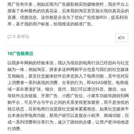
商广告有许多，例如近期为广告摄影购买拍摄物资时，我在平台上
搜索了各种颜色的仿真花朵，后来我的淘宝首页就出现仿真花朵的
直播、优惠信息。这些都是企业为了优化广告投放ROI，提高利润
率，基于我的用户标签，给我推送的精准广告。
0 条评论
0
19广告陈美仪
以我多年网购的经验来说，我认为现在的电商行业已经趋向与社交
融为一体，例如淘宝、拼多多这种网购平台也是与我们的社交媒体
互相融合，甚至社交媒体软件后来也加入了电商功能，其中也对应
上消费者一系列表现的消费、分享的行为，即AISAS模型。电商领
域一直在逐渐扩张、细分、迭代，我们可以透过抖音、微信、qq
等软件点击链接、开屏广告、小图广告位、小黄车功能等跳转到网
购平台，可见平台与平台之间的关系变得更加紧密，而不是传统的
独立状态，目前电商行业是跟社交媒体紧紧相连。如果社交媒体平
台本身自带电商功能，那用户就可以直接在小程序、商城功能，完
成一系列消费和分享行为，减少了跳转的步骤，让用户更冲动地进
行消费。