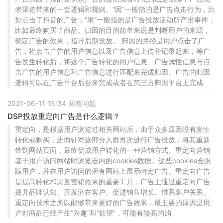
者渠道带来的一套逻辑和规则。“因”一般指的是广告点击行为，比
如点击了抖音的广告；“果”一般指的是广告投放活动所产出事件，
比如最终购买了商品。归因的目的简单来说是判断用户的来源，
确定广告的效果，指导后期投放。 归因的路径是用户点击了广
告，将点击广告的用户信息以及广告信息上传并记录起来，等广
告发生转化后，将这个广告转化的用户信息、广告属性信息与点
击广告的用户信息和广告信息进行匹配来完成归因。广告的归因
逻辑可以在广告平台后台来完成或者在第三方归因平台上完成
2021-06-11 15:34 回答问题
DSP投放重定向广告是什么逻辑？
重定向，是根据用户浏览过相关网站后，由于众多原因没有发生
转化或购买，进而针对这部分人群再次进行广告投放，将其重新
带到网站页面，最终促成用户转化的一种营销方式。重定向营销
基于用户访问网站时浏览器内的cookies数据。这些cookies会跟
踪用户，并在用户访问的所有网站上展示特定广告。重定向广告
是提高转化和测量营销效果的重要工具，广告主通过重定向广告
提升品牌认知、开发潜在客户、促进销售增长、维系客户关系。
重定向技术之所以能够带来更好的广告效果，最主要的原因是用
户对商品已经产生“兴趣”和“欲望”，可能有较高的购