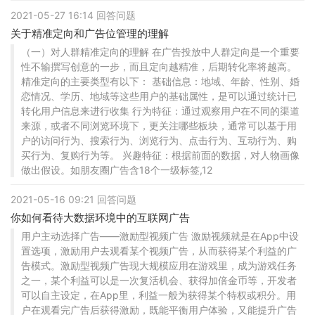
2021-05-27 16:14 回答问题
关于精准定向和广告位管理的理解
（一）对人群精准定向的理解 在广告投放中人群定向是一个重要
性不输撰写创意的一步，而且定向越精准，后期转化率将越高。
精准定向的主要类型有以下： 基础信息：地域、年龄、性别、婚
恋情况、学历、地域等这些用户的基础属性，是可以通过统计已
转化用户信息来进行收集 行为特征：通过观察用户在不同的渠道
来源，或者不同浏览环境下，更关注哪些板块，通常可以基于用
户的访问行为、搜索行为、浏览行为、点击行为、互动行为、购
买行为、复购行为等。 兴趣特征：根据前面的数据，对人物画像
做出假设。如朋友圈广告含18个一级标签,12
2021-05-16 09:21 回答问题
你如何看待大数据环境中的互联网广告
用户主动选择广告——激励型视频广告 激励视频就是在App中设
置选项，激励用户去观看某个视频广告，从而获得某个利益的广
告模式。激励型视频广告现大规模应用在游戏里，成为游戏任务
之一，某个利益可以是一次复活机会、获得加倍金币等，开发者
可以自主设定，在App里，利益一般为获得某个特权或积分。用
户在观看完广告后获得激励，既能平衡用户体验，又能提升广告