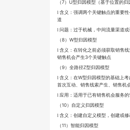
（
7
）
U
型归因模型（基于位置的归
含义：强调两个关键触点的重要性
l
道
问题：过于机械，中间流量渠道或
l
（
8
）
W
型归因模型
含义：在转化之前必须获取销售线
l
销售机会产生
3
个关键触点
（
9
）全路径
Z
型归因模型
含义：在
W
型归因模型的基础上考
l
首次互动、销售线索产生、销售机
应用：适用于已有销售机会服务的
l
（
10
）自定义归因模型
含义：创建自定义模型，创建或修
l
（
11
）智能归因模型