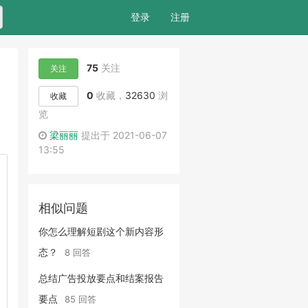
索
登录
注册
75
关注
关注
0
收藏，
32630
浏
收藏
览
梁丽丽
提出于 2021-06-07
13:55
相似问题
你怎么理解短剧这个新内容形
态？
8 回答
总结广告投放要点和结案报告
要点
85 回答