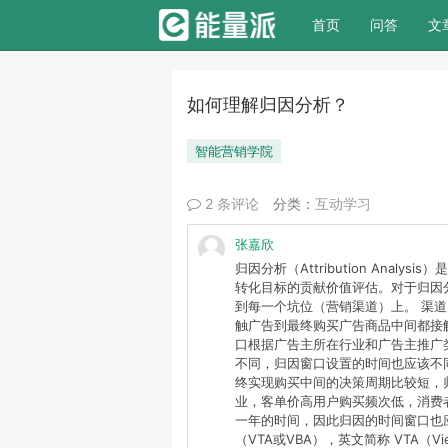
(current)
首页
问答
文
如何理解归因分析？
智能营销学院
2 条评论
分类：
互动学习
张嘉欣
归因分析（Attribution An
转化目标的贡献价值评估。对于归因
到每一个坑位（营销渠道）上。 渠道
触广告到最终购买广告商品中间都接触
口根据广告主所在行业和广告主推广
不同，归因窗口设置的时间也应该不
终实现购买中间的决策周期比较短，
业，客单价高用户购买频次低，消费
一年的时间，因此归因的时间窗口也应
（VTA或VBA），英文简称 VTA（View-T