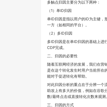
多触点归因主要分为以下两种：
（
1
）单
ID
归因
单
ID
归因是指以用户的
ID
为主键，
一方（如相同的平台）。
（
2
）多
ID
归因
多
ID
归因是在单
ID
归因的基础上进
CDP
完成。
二、归因的必要性
随着互联网经济的发展，我们在营
是在这个转化发生时用户当前所在
能对于促进转化有帮助。
对此归因分析的重点在于分辨一个
助攻上有多大的价值，例如在谷歌
数
/
最终点击或直接转化次数来观测
三、归因的方式