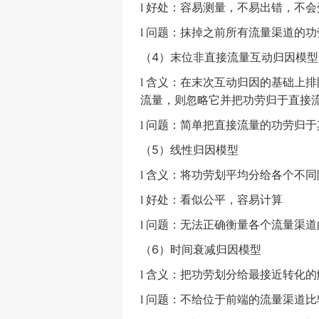
好处：容易测量，不易出错，不会
l
问题：抹掉之前所有流量渠道的功
l
（
4
）末位非直接流量互动归因模型
含义：在末次互动归因的基础上排
l
流量，则忽略它并把功劳归于直接
问题：简单把直接流量的功劳归于
l
（
5
）线性归因模型
含义：将功劳划平均分给各个不同
l
好处：看似公平，容易计算
l
问题：无法正确衡量各个流量渠道
l
（
6
）时间衰减归因模型
含义：把功劳划分给最接近转化的
l
问题：不给位于前端的流量渠道比
l