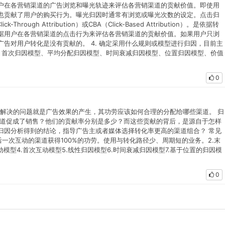
户在各营销渠道的广告浏览和曝光轨迹来评估各营销渠道的贡献价值。即使用
也贡献了用户的购买行为。曝光归因时通常有浏览或曝光次数的设定。点击归
Through Attribution）或CBA（Click-Based Attribution）。是依据转
据用户在各营销渠道的点击行为来评估各营销渠道的贡献价值。如果用户只浏
告对用户转化是没有贡献的。 4. 确定采用什么规则或模型进行归因，目前主
、首次归因模型、平均分配归因模型、时间衰减归因模型、位置归因模型、价值
0
lysis）要解决的问题就是广告效果的产生，其功劳应该如何合理的分配给哪些渠道。 归
渠道促成了销售？他们的贡献率分别是多少？而这些贡献的背后，是源自于怎样
归因分析得到的结论，指导广告主或者媒体选择转化率更高的渠道组合？ 常见
后一次互动的渠道获得100%的功劳。使用与转化路径少、周期短的业务。2.末
模型4.首次互动模型5.线性归因模型6.时间衰减归因模型7.基于位置的归因模
0