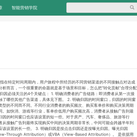
搜
章
智能营销学院
alysis）是指在特定时间周期内，用户旅程中所经历的不同营销渠道的不同接触点对达成
分析而言，一个很重要的命题就是基于场景和目标，怎么把“转化贡献”合理分配
归因必须关注的4个关键点： 1. 明确消费者的广告链路：即消费者从第一次接
了哪些其他广告渠道，具体见下图。 2. 明确归因的时间窗口，归因的时间窗
类型的不同而不同。不同行业消费者的购买频次、购买客单价和购买决策周期
同。如快消、游戏等行业，客单价低用户购买频次高，消费者从接触广告到最
归因的时间窗口也应该设置的短一些。对于房产、汽车、奢侈品、旅游等行
者从接触广告到最终实现购买中间的决策周期非常长，中间可能会跨越半年到
该设置的长一些。 3. 明确归因是按点击归因还是按曝光归因。曝光归因
hrough Attribution）或VBA（View-Based Attribution）。 是依据用