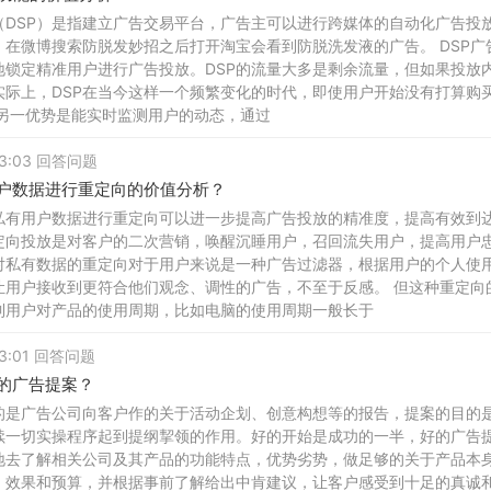
（DSP）是指建立广告交易平台，广告主可以进行跨媒体的自动化广告投
，在微博搜索防脱发妙招之后打开淘宝会看到防脱洗发液的广告。 DSP
地锁定精准用户进行广告投放。DSP的流量大多是剩余流量，但如果投放
实际上，DSP在当今这样一个频繁变化的时代，即使用户开始没有打算购
的另一优势是能实时监测用户的动态，通过
 23:03 回答问题
户数据进行重定向的价值分析？
私有用户数据进行重定向可以进一步提高广告投放的精准度，提高有效到
定向投放是对客户的二次营销，唤醒沉睡用户，召回流失用户，提高用户
对私有数据的重定向对于用户来说是一种广告过滤器，根据用户的个人使
让用户接收到更符合他们观念、调性的广告，不至于反感。 但这种重定向
到用户对产品的使用周期，比如电脑的使用周期一般长于
 23:01 回答问题
的广告提案？
的是广告公司向客户作的关于活动企划、创意构想等的报告，提案的目的
续一切实操程序起到提纲挈领的作用。好的开始是成功的一半，好的广告提
地去了解相关公司及其产品的功能特点，优势劣势，做足够的关于产品本
、效果和预算，并根据事前了解给出中肯建议，让客户感受到十足的真诚