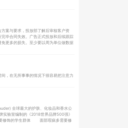
告方案与要求，投放部了解后审核客户资
行完毕合同失效。广告正式投放和后续跟踪
避免更多的损失。至少要以周为单位做数据
时间，在无所事事的情况下很容易把注意力
Lauder) 全球最大的护肤、化妆品和香水公
实验室编制的《2018世界品牌500强》
需要修饰的学生群体 面部瑕疵多需要修