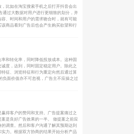
放，比如在淘宝搜索手机之后打开抖音会出
广告通过大数据对用户进行更细致的划分，并
内容、时间和用户的需求吻合时，就有可能
买该商品看到广告后也会产生购买欲望和行
达率和转化率，同时降低投放成本。这种固
忠诚度，达到，同时固定稳定用户。除此之
用特征、浏览特征和行为重定向然后通过算
的负面价值亦不可忽视，广告主不应操之过
是赢得客户的赞同和支持。广告提案痛过之
案是良好广告效果的一半。 做提案之前应
身的调查。然后和客户沟通了解其预期达到
和实力。根据双方协商的结果开始分析产品