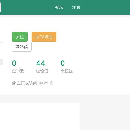
索
登录
注册
关注
向TA求助
发私信
0
44
0
金币数
经验值
个粉丝
主页被访问 9425 次