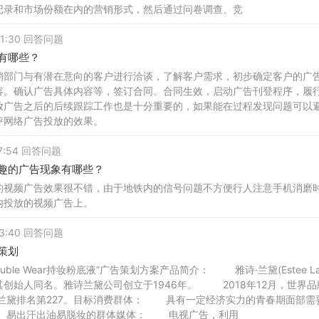
记录和市场份额在内的营销形式，然后通过问卷调查、竞
 21:30 回答问题
有哪些？
销部门与有潜在意向的客户进行洽谈，了解客户需求，初步确定客户的广
容。确认广告具体内容等，签订合同。合同生效，启动广告刊登程序，履
放广告之后的后续跟踪工作也是十分重要的，如果能在过程发现问题可以
评网络广告投放的效果。
17:54 回答问题
趣的广告现象有哪些？
的视频广告效果很不错，由于地铁内的信号问题不方便行人注意手机消磨
内投放的视频广告上。
 23:40 回答问题
策划
uble Wear持妆粉底液”广告策划方案产品简介： 雅诗·兰黛(Estee 
创始人同名。雅诗兰黛公司创立于1946年。 2018年12月，世界品牌
·兰黛排名第227。目标消费群体： 具有一定经济实力的青春期面部
易出汗出油易脱妆的群体媒体： 电视广告，利用