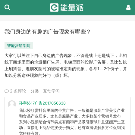
我们身边的有趣的广告现象有哪些？
智能营销学院
大家可以关注下自己身边的广告现象，不管是线上还是线下，比如
线下商场里面的垃圾桶广告屏、电梯里面的投影广告屏，又比如线
上刷抖音、逛朋友圈时的被精准定向的现象，各举1～2个例子，并
加以分析这些现象的好与（或）坏。
2 条评论
分类：
互动学习
孙宇婷17广告2017056638
我比较欣赏抖音里面的带货广告，一般都是服装产业美妆产业
和食品产业居多。尤其是服装产业，大多数某个营销号发布一
系列小视频结合情节笑点有颜和产品吸引眼球并且还能产生互
动，直接附上商品链接便于购买，还有直播讲解多方位促销我
觉得很有效。