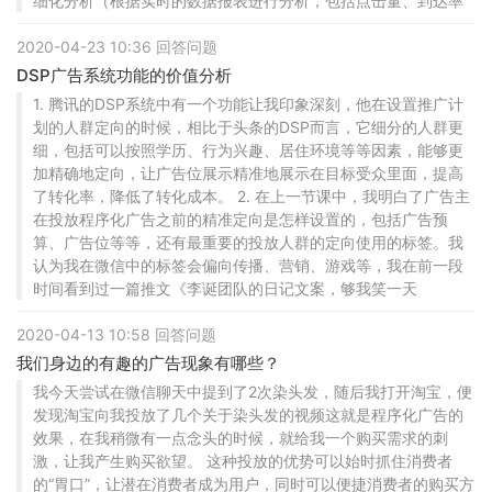
细化分析（根据实时的数据报表进行分析，包括点击量、到达率
2020-04-23 10:36 回答问题
DSP广告系统功能的价值分析
1. 腾讯的DSP系统中有一个功能让我印象深刻，他在设置推广计
划的人群定向的时候，相比于头条的DSP而言，它细分的人群更
细，包括可以按照学历、行为兴趣、居住环境等等因素，能够更
加精确地定向，让广告位展示精准地展示在目标受众里面，提高
了转化率，降低了转化成本。 2. 在上一节课中，我明白了广告主
在投放程序化广告之前的精准定向是怎样设置的，包括广告预
算、广告位等等，还有最重要的投放人群的定向使用的标签。我
认为我在微信中的标签会偏向传播、营销、游戏等，我在前一段
时间看到过一篇推文《李诞团队的日记文案，够我笑一天
2020-04-13 10:58 回答问题
我们身边的有趣的广告现象有哪些？
我今天尝试在微信聊天中提到了2次染头发，随后我打开淘宝，便
发现淘宝向我投放了几个关于染头发的视频这就是程序化广告的
效果，在我稍微有一点念头的时候，就给我一个购买需求的刺
激，让我产生购买欲望。 这种投放的优势可以始时抓住消费者
的“胃口”，让潜在消费者成为用户，同时可以便捷消费者的购买方