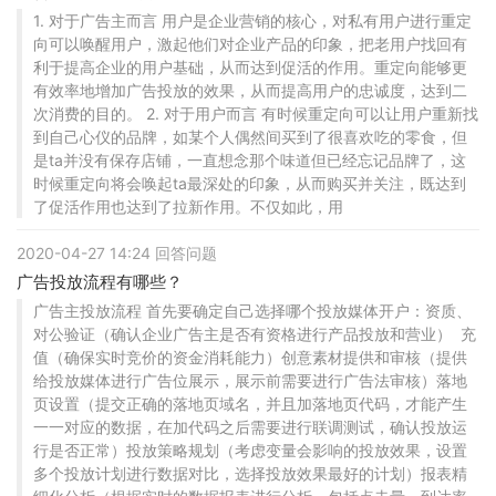
1. 对于广告主而言 用户是企业营销的核心，对私有用户进行重定
向可以唤醒用户，激起他们对企业产品的印象，把老用户找回有
利于提高企业的用户基础，从而达到促活的作用。重定向能够更
有效率地增加广告投放的效果，从而提高用户的忠诚度，达到二
次消费的目的。 2. 对于用户而言 有时候重定向可以让用户重新找
到自己心仪的品牌，如某个人偶然间买到了很喜欢吃的零食，但
是ta并没有保存店铺，一直想念那个味道但已经忘记品牌了，这
时候重定向将会唤起ta最深处的印象，从而购买并关注，既达到
了促活作用也达到了拉新作用。不仅如此，用
2020-04-27 14:24 回答问题
广告投放流程有哪些？
广告主投放流程 首先要确定自己选择哪个投放媒体开户：资质、
对公验证（确认企业广告主是否有资格进行产品投放和营业） 充
值（确保实时竞价的资金消耗能力）创意素材提供和审核（提供
给投放媒体进行广告位展示，展示前需要进行广告法审核）落地
页设置（提交正确的落地页域名，并且加落地页代码，才能产生
一一对应的数据，在加代码之后需要进行联调测试，确认投放运
行是否正常）投放策略规划（考虑变量会影响的投放效果，设置
多个投放计划进行数据对比，选择投放效果最好的计划）报表精