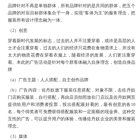
品牌针对不再是单独群体，所有品牌针对的是共同的群体，把五个
品牌的对应目标群体集合于一身，实现
“客体为主”的服务理念，把
服装所有设计理念融为一体。
（2）
创意
穿着新时代发展的标志，过去的人并不注重穿着，或许是高层的人
士才会注重穿着，过去的人们的经济只花费在食物需求上，并没有
太大的物质花费在穿着衣服上，随着经济的发展，人们更注重穿
着。本此的广告活动是针对每个群客体融入自身理念，创造自身品
牌
（a）
广告主题：人人搭配，自主创作品牌
（b）
广告内容：佐丹奴旗下服装任意搭配，对象不限，去佐丹奴
门店购买服装，自行搭配，再由店员拍照放在门店以及佐丹奴网页
提供给用户和消费者投票，投出搭配最好看的，最有创意的各
10
名，每个得奖者可免费获得搭配服装和一定面额的现金券。这种交
互性的广告，可以提升用户的体验，传播佐丹奴企业的美誉和服装
理念。
（3）
媒体