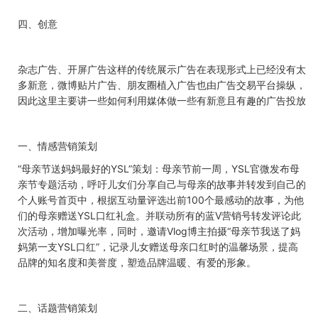
四、
创意
杂志广告、开屏广告这样的传统展示广告在表现形式上已经没有太
多新意，微博贴片广告、朋友圈植入广告也由广告交易平台操纵，
因此这里主要讲一些如何利用媒体做一些有新意且有趣的广告投放
一、
情感营销策划
“母亲节送妈妈最好的
YSL
”策划：母亲节前一周，
YSL
官微发布母
亲节专题活动，呼吁儿女们分享自己与母亲的故事并转发到自己的
个人账号首页中，根据互动量评选出前
100
个最感动的故事，为他
们的母亲赠送
YSL
口红礼盒。并联动所有的蓝
V
营销号转发评论此
次活动，增加曝光率，同时，邀请
Vlog
博主拍摄“母亲节我送了妈
妈第一支
YSL
口红”，记录儿女赠送母亲口红时的温馨场景，提高
品牌的知名度和美誉度，塑造品牌温暖、有爱的形象。
二、
话题营销策划