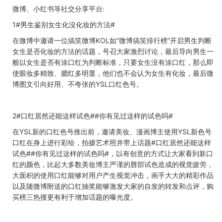
微博、小红书等社交分享平台
:
1#
男生鉴别女生化沒化妆的方法
#
在微博中邀请一位搞笑微博
KOL
如“微博搞笑排行榜”开启男生判断
女生是否化妆的方法的话题，号召大家激烈讨论，最后导向男生一
般以女生是否有涂口红为判断标准，只要女生没有涂口红，那么即
使眼妆多精致、腮红多明显，他们也不会认为女生有化妆，最后微
博图文引向好用、不夸张的
YSL
口红色号。
2#
口红居然还能这样试色
##
你有见过这样的试色吗
#
在
YSL
新的口红色号推出前，邀请美妆、漫画博主使用
YSL
新色号
口红在身上进行彩绘，拍摄艺术照并带上话题
#
口红居然还能这样
试色
##
你有见过这样的试色吗
#
，以有创意的方式让大家看到新口
红的颜色，比起大多数美妆博主严谨的唇部试色造成的视觉疲劳，
大面积的使用口红能够对用户产生视觉冲击，画手大大的精彩作品
以及随微博附送的口红抽奖能够激发大家的自发的转发和点评，购
买榜三热搜更有利于增加话题的曝光度。