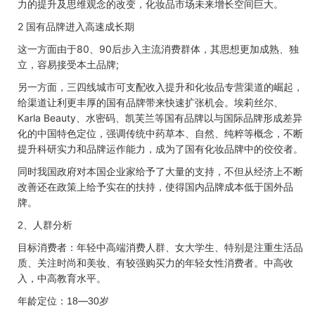
力的提升及思维观念的改变，化妆品市场未来增长空间巨大。
2
国有品牌进入高速成长期
这一方面由于
80
、
90
后步入主流消费群体，其思想更加成熟、独
立，容易接受本土品牌
;
另一方面，三四线城市可支配收入提升和化妆品专营渠道的崛起，
给渠道让利更丰厚的国有品牌带来快速扩张机会。埃莉丝尔、
Karla Beauty
、水密码、凯芙兰等国有品牌以与国际品牌形成差异
化的中国特色定位，强调传统中药草本、自然、纯粹等概念，不断
提升科研实力和品牌运作能力，成为了国有化妆品牌中的佼佼者。
同时我国政府对本国企业家给予了大量的支持，不但从经济上不断
改善还在政策上给予实在的扶持，使得国内品牌成本低于国外品
牌。
、人群分析
2
目标消费者：年轻中高端消费人群、女大学生、特别是注重生活品
质、关注时尚和美妆、有较强购买力的年轻女性消费者。中高收
入，中高教育水平。
年龄定位：
—
岁
18
30