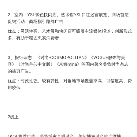
2、
室内：
YSL
试色快闪店、艺术馆
YSL
口红迷宫展览、商场首层
促销活动、商场指引路牌广告
优点：灵活性强、艺术展和快闪店可吸引主流媒体报道，创新形式
多、有助于稳固忠实消费者
3、
报纸杂志：《时尚·
COSMOPOLITAN
》《
VOGUE
服饰与美
容》《时尚芭莎中文版》《米娜
mina
》等国内著名美妆时尚杂志
的插页广告。
优点：时效性强、较有弹性、对当地市场覆盖率高、可信度高、费
用较低
2
线上
1KOL
推荐广告：美妆博主直播试色，美妆博主试色推广微博