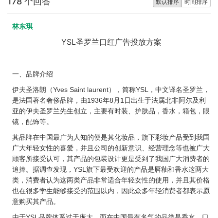
178 个回答
默认排序
时间排序
林东琪
YSL
圣罗兰口红广告投放方案
一、品牌介绍
伊夫圣洛朗（
），简称
，中文译名圣罗兰，
Yves Saint laurent
YSL
是法国著名奢侈品牌，由
年
月
日出生于法属北非阿尔及利
1936
8
1
亚
的伊夫圣罗兰先生创立，主要有时装、护肤品
，香水，箱包，眼
镜，配饰等。
其品牌在中国最广为人知的便是其化妆品，旗下彩妆产品受到我国
广大年轻女性的喜爱，并且公司的创新意识、经营理念等也被广大
顾客所接受认可，其产品的包装设计更是受到了我国广大消费者的
追捧。据调查发现，
旗下最受欢迎的产品是唇釉和香水这两大
YSL
类，消费者认为这两类产品非常适合年轻女性的使用，并且其价格
也在很多学生能够接受的范围以内，因此众多年轻消费者都表示愿
意购买其产品。
由于
品牌体系过于庞大，而在中国最有名气的品类是香水、口
YSL