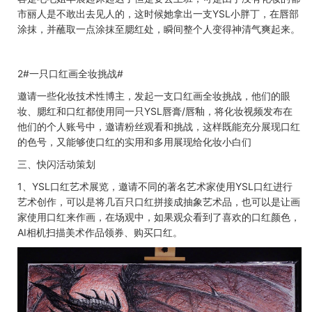
市丽人是不敢出去见人的，这时候她拿出一支
YSL
小胖丁，在唇部
涂抹，并蘸取一点涂抹至腮红处，瞬间整个人变得神清气爽起来。
2#
一只口红画全妆挑战
#
邀请一些化妆技术性博主，发起一支口红画全妆挑战，他们的眼
妆、腮红和口红都使用同一只
YSL
唇膏
/
唇釉，将化妆视频发布在
他们的个人账号中，邀请粉丝观看和挑战，这样既能充分展现口红
的色号，又能够使口红的实用和多用展现给化妆小白们
三、
快闪活动策划
1、
YSL
口红艺术展览，邀请不同的著名艺术家使用
YSL
口红进行
艺术创作，可以是将几百只口红拼接成抽象艺术品，也可以是让画
家使用口红来作画，在场观中，如果观众看到了喜欢的口红颜色，
AI
相机扫描美术作品领券、购买口红。