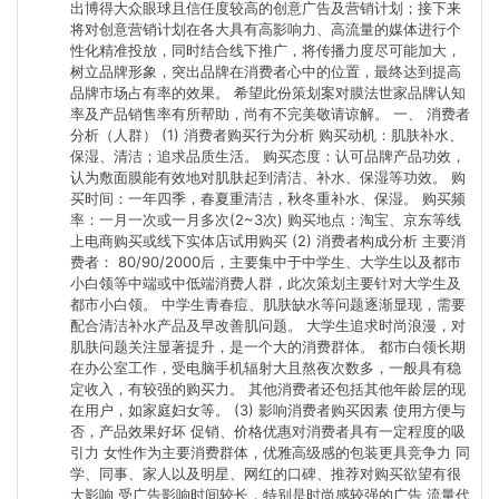
出博得大众眼球且信任度较高的创意广告及营销计划；接下来
将对创意营销计划在各大具有高影响力、高流量的媒体进行个
性化精准投放，同时结合线下推广，将传播力度尽可能加大，
树立品牌形象，突出品牌在消费者心中的位置，最终达到提高
品牌市场占有率的效果。 希望此份策划案对膜法世家品牌认知
率及产品销售率有所帮助，尚有不完美敬请谅解。 一、 消费者
分析（人群） (1) 消费者购买行为分析 购买动机：肌肤补水、
保湿、清洁；追求品质生活。 购买态度：认可品牌产品功效，
认为敷面膜能有效地对肌肤起到清洁、补水、保湿等功效。 购
买时间：一年四季，春夏重清洁，秋冬重补水、保湿。 购买频
率：一月一次或一月多次(2~3次) 购买地点：淘宝、京东等线
上电商购买或线下实体店试用购买 (2) 消费者构成分析 主要消
费者： 80/90/2000后，主要集中于中学生、大学生以及都市
小白领等中端或中低端消费人群，此次策划主要针对大学生及
都市小白领。 中学生青春痘、肌肤缺水等问题逐渐显现，需要
配合清洁补水产品及早改善肌问题。 大学生追求时尚浪漫，对
肌肤问题关注显著提升，是一个大的消费群体。 都市白领长期
在办公室工作，受电脑手机辐射大且熬夜次数多，一般具有稳
定收入，有较强的购买力。 其他消费者还包括其他年龄层的现
在用户，如家庭妇女等。 (3) 影响消费者购买因素 使用方便与
否，产品效果好坏 促销、价格优惠对消费者具有一定程度的吸
引力 女性作为主要消费群体，优雅高级感的包装更具竞争力 同
学、同事、家人以及明星、网红的口碑、推荐对购买欲望有很
大影响 受广告影响时间较长，特别是时尚感较强的广告 流量代