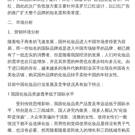
红，因此此次广告投放方案主要针对圣罗兰口红设计，以口红广告
的推广扩大整个品牌的知名度和美誉度。
二、市场分析
、营销环境分析
1
随着电子商务的飞速发展，国外化妆品进入中国市场变得更为容
易，而一些知名的国际品牌或是进入中国市场较早的品牌，都已拥
有了一批忠实的消费者。但是随着我国经济的发展，人们对化妆品
的需求也在日益增加，并且其所需的种类也在逐步转向多元化。由
于进口税的存在，越来越多的海外代购和职业买手出现在外国各大
美妆店铺，购买国外品牌的化妆品转手卖给中国的年轻女性。
目前中国化妆品行业发展及竞争状况具有如下特点：
1
我国化妆品类渗透率低于国际水平
受到传统思维影响，我国化妆品类产品普及率远远低于国际水
平，特别是在二三线城市。国人讲究内敛美，很多人都认为“化妆
即是张扬”，大众审美偏向于清新、淡雅的女性。使得女性们一般
情况下都不会选择化妆；而男性则觉得使用化妆品显得没有男子气
概，也没有必要。然而随着随着居民收入的增长和三四线城市购买