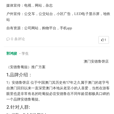
媒体宣传：电视，网站，杂志
户外宣传：公交车，公交站台，小区广告，
LED
电子显示屏，地铁
站
自有资源：公司网站，购物平台，手机
app
0 条评论
1
郭鸿骏
- 学生
澳门安德鲁饼店
（安德鲁葡挞）推广方案
1.品牌介绍：
1）安德鲁饼店 位于中国澳门其历史有17年之久属于澳门的老字号
自澳门回归以来一直深受澳门本地从老至小的人喜爱，当然在游客
眼里也是非常有名的吃葡挞必尝安德鲁在不同年龄层都极具口碑的
一个品牌安德鲁葡挞。
2.针对人群: