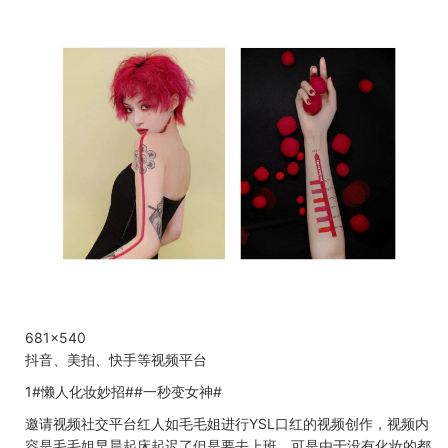
681x540
抖音、美拍、快手等视频平台
1#
懒人化妆妙招
##
一秒变女神
#
邀请视频社交平台红人如毛毛姐进行
YSL
口红的视频创作，视频内
容是毛毛姐早晨起床起迟了但是要去上班，可是由于没有化妆的都