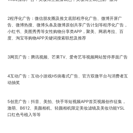
2
程序化广告：微信朋友圈及推文底部程序化广告、微博开屏广
告、微博热搜、微博头条及微博原创共享广告计划等程序化广告，
小红书、美图秀秀等女性购物分享类
APP
，聚美、网易考拉、百
度、淘宝等购物
APP
关键词搜索联想及推荐
3
网页广告：腾讯视频、芒果
TV
、爱奇艺等视频网站暂停界面广告
4
互动广告：互动小游戏
H5
病毒式广告、官方双微平台与消费者互
动抽奖
5
创意广告：抖音、美拍、快手等短视频
APP
首页视频创作征集，
激萌、
B612
、美颜相机、轻颜相机限定美妆滤镜及美妆功能
YSL
口红色号植入等等