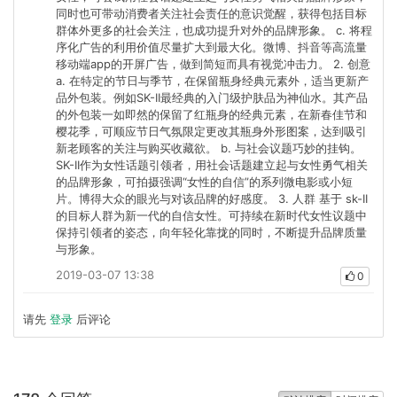
同时也可带动消费者关注社会责任的意识觉醒，获得包括目标
群体外更多的社会关注，也成功提升对外的品牌形象。 c. 将程
序化广告的利用价值尽量扩大到最大化。微博、抖音等高流量
移动端app的开屏广告，做到简短而具有视觉冲击力。 2. 创意
a. 在特定的节日与季节，在保留瓶身经典元素外，适当更新产
品外包装。例如SK-II最经典的入门级护肤品为神仙水。其产品
的外包装一如即然的保留了红瓶身的经典元素，在新春佳节和
樱花季，可顺应节日气氛限定更改其瓶身外形图案，达到吸引
新老顾客的关注与购买收藏欲。 b. 与社会议题巧妙的挂钩。
SK-II作为女性话题引领者，用社会话题建立起与女性勇气相关
的品牌形象，可拍摄强调“女性的自信”的系列微电影或小短
片。博得大众的眼光与对该品牌的好感度。 3. 人群 基于 sk-II
的目标人群为新一代的自信女性。可持续在新时代女性议题中
保持引领者的姿态，向年轻化靠拢的同时，不断提升品牌质量
与形象。
2019-03-07 13:38
0
请先
登录
后评论