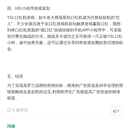
四、
H5/
小程序游戏策划
YSL
口红机游戏：如今各大商场里的口红机成为代替娃娃机的“红
人”，不少女孩沉迷于在口红游戏机前玩触屏游戏赢取口红，我想
到将口红机里面的“插口红”游戏转移到手机
APP
小程序中，可采取
先付费后挑战的方式，挑战关卡成功之后可获得一只正版
YSL
口红
小样，途中如果失败，还可以通过分享到和发朋友圈的形式增加机
会。
五、
结语
为了实现圣罗兰品牌的营销目标，精准的广告投放及科学合理的营
销策略组合是必胜的法宝,利用程序化广告能提高广告投放的精准
程度。
0 条评论
7
闫涛