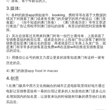
1）游客。各个年龄层的人。
3.媒体:
1）各种的旅游app例如途牛、booking、携程等等在基于大数据的
情况下对搜索了澳门或者有关澳门的关键字的用户推送以《澳门美
食篇》，《你不知道的澳门美食》、《澳门美食历史》等等文章进
行推送广告让用程序到澳门游玩的游客，有意识的联想到安德鲁葡
挞。
2）其次在游客过关闸来到澳门时有一份巴士通传单，上面表面了
安德鲁蛋挞的购买位置。或者是在的士上投放广告让游客了解到安
德鲁蛋挞是澳门最出名的蛋挞，再者就是巴士车身上头发广告，就
是澳门有非常多的游客直连免费wifi在连接wifi后推送安德鲁蛋挞
店的店址。
3）用微信公众号的推文力度让更多的游客知道澳门有这样一家有
历史的店。
4) 澳门的旅游app food in macao
4.创意
1.在澳门极具中西方文化相融合的城市正是电影取景得好地方通过
电影让安德鲁蛋挞有一幕的出现让更多的人知道他在澳门是多么出
名增加国内的知名度，让游客来玩的时候能有印象的诱导他们去购
买品尝。