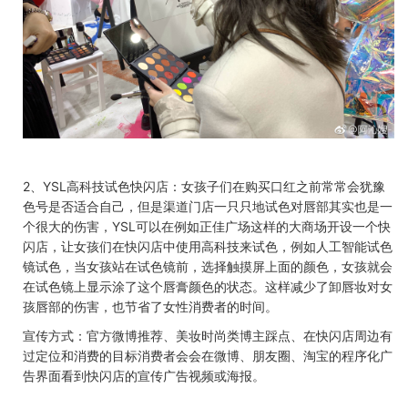
2、
YSL
高科技试色快闪店：女孩子们在购买口红之前常常会犹豫
色号是否适合自己，但是渠道门店一只只地试色对唇部其实也是一
个很大的伤害，
YSL
可以在例如正佳广场这样的大商场开设一个快
闪店，让女孩们在快闪店中使用高科技来试色，例如人工智能试色
镜试色，当女孩站在试色镜前，选择触摸屏上面的颜色，女孩就会
在试色镜上显示涂了这个唇膏颜色的状态。这样减少了卸唇妆对女
孩唇部的伤害，也节省了女性消费者的时间。
宣传方式：官方微博推荐、美妆时尚类博主踩点、在快闪店周边有
过定位和消费的目标消费者会会在微博、朋友圈、淘宝的程序化广
告界面看到快闪店的宣传广告视频或海报。