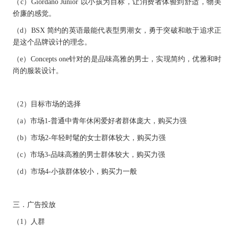
（c）
Giordano Junior
以小孩为目标，让消费者体验到舒适，物美
价廉的感觉。
（d）
BSX
简约的英语最能代表型男潮女，勇于突破和敢于追求正
是这个品牌设计的理念。
（e）
Concepts one
针对的是品味高雅的男士，实现简约，优雅和时
尚的服装设计。
（2）
目标市场的选择
（a）
市场
1-
普通中青年休闲爱好者群体庞大，购买力强
（b）
市场
2-
年轻时髦的女士群体较大，购买力强
（c）
市场
3-
品味高雅的男士群体较大，购买力强
（d）
市场
4-
小孩群体较小，购买力一般
三．
广告投放
（1）
人群