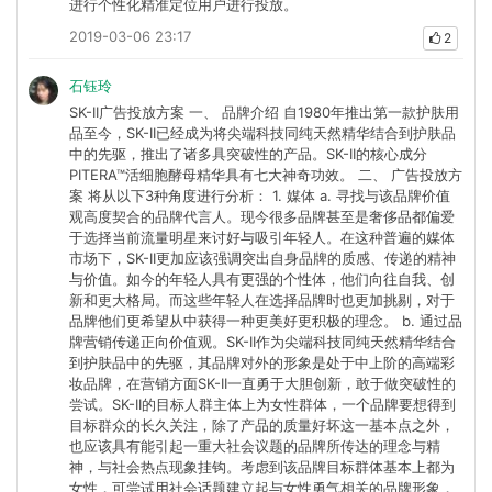
进行个性化精准定位用户进行投放。
2019-03-06 23:17
2
石钰玲
SK-II广告投放方案 一、 品牌介绍 自1980年推出第一款护肤用
品至今，SK-II已经成为将尖端科技同纯天然精华结合到护肤品
中的先驱，推出了诸多具突破性的产品。SK-II的核心成分
PITERA™活细胞酵母精华具有七大神奇功效。 二、 广告投放方
案 将从以下3种角度进行分析： 1. 媒体 a. 寻找与该品牌价值
观高度契合的品牌代言人。现今很多品牌甚至是奢侈品都偏爱
于选择当前流量明星来讨好与吸引年轻人。在这种普遍的媒体
市场下，SK-II更加应该强调突出自身品牌的质感、传递的精神
与价值。如今的年轻人具有更强的个性体，他们向往自我、创
新和更大格局。而这些年轻人在选择品牌时也更加挑剔，对于
品牌他们更希望从中获得一种更美好更积极的理念。 b. 通过品
牌营销传递正向价值观。SK-II作为尖端科技同纯天然精华结合
到护肤品中的先驱，其品牌对外的形象是处于中上阶的高端彩
妆品牌，在营销方面SK-II一直勇于大胆创新，敢于做突破性的
尝试。SK-II的目标人群主体上为女性群体，一个品牌要想得到
目标群众的长久关注，除了产品的质量好坏这一基本点之外，
也应该具有能引起一重大社会议题的品牌所传达的理念与精
神，与社会热点现象挂钩。考虑到该品牌目标群体基本上都为
女性，可尝试用社会话题建立起与女性勇气相关的品牌形象，