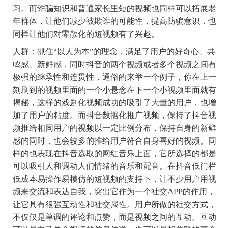
习。而诈骗知识和普通家长里短的视频也同样可以拓展老
年群体，让他们减少被欺诈的可能性，提高防骗意识，也
同样让他们对零散化的短视频有了兴趣。
人群
：抓住“以人为本”的理念，满足了用户的好奇心、共
鸣感、新鲜感，同时抖音的两个视频或者多个视频之间有
极强的继承性和连贯性，通俗的来举一个例子，你在上一
刻刷到的视频里面的一个小悬念在下一个小视频里面就有
揭秘，这样的戏剧化视频成功的吸引了大量的用户，也增
加了用户的粘度。而抖音数据化推广视频，保持了抖音视
频推给相同用户的视频以一定比例分布，保持自身的新鲜
感的同时，也会较多的推给用户符合自身喜好的视频。同
样的也表现在抖音选取的网红音乐上面，它所选择的都是
可以吸引人和调动人们情绪的音乐和配音。在抖音低门栏
低成本易操作易模仿的短视频的支持下，让不少用户用视
频来交流和表达自我，突出它作为一个社交
APP
的作用，
让它具有很强互动性和社交属性。用户所做的社交方式，
不仅仅是单调的评论和点赞，而是视频之间的互动。互动