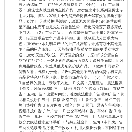
言人的选择 二、 产品分析及策略制定（创意） （1）产品背
景： 膜法世家以面膜为主推产品，后衍生出水乳系列及男士专
用系列等。膜法世家致力于为消费者提供天然有效的膜类护肤
品，专注于“天然膜护理领域”，绿豆泥浆面膜作为膜法世家明
星产品由电商平台最先进行销售造势，后发展需要开设多家线
下门店。 （2）产品定位：  面膜是护肤产品中举足轻重的一
类，绿豆面膜在竞争产品中鲜有出现，以绿豆成分面膜为特
色，加强绿豆系列明星产品的推广及营销，开拓有别于其他竞
争产品的用户市场。  天然植物萃取精华类面膜更受女性欢
迎，加大“天然护肤”这一产品理念的推广，坚持“成分源自自
然”的产品定位，开发更多自然成分面膜及更多种类面膜，同时
利用品牌效应，制造其他类别的护肤产品。  做到求同存异，
优势互补，既有别于他，又吸纳其他竞争产品的优势，树立具
有品牌特色的品牌形象，提高市场占有率。 （3）广告定位：
 自然界的膜法，亲肤不刺激。  文案：见证魔法，膜法世家
 包装：时尚高端型 三、目标投放媒介的选择（媒体） 电视广
告： 直销广告：设置时间段，播放膜法世家广告 赞助广告：赞
助相关娱乐性节目、口播 网络广告：  新浪微博：通栏广告、
热门热搜广告  百度网页：插入广告  腾讯、爱奇艺等视频：
视频播放广告 户外广告：  公交车站牌广告、车体广告  地
铁广告  地标、学校广告栏广告 DM广告：  人群密集地及学
校分发膜法世家宣传手册  与杂志社合作，在期刊中作为广告
夹页投递读者 程序化广告投放： 利用大数据分析，在网络平台