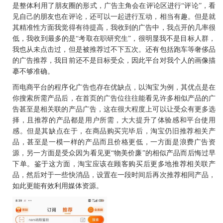
是整体利用了朋友圈的形式，广告主角会在评论区进行
“评论”，看
见自己的朋友也在评论，还可以一起进行互动，相当有趣。但是就
其精准性方面我觉得有待提高，我收到的广告中，我点开的几率很
低，我收到最多的是“考取在职研究生”，很明显我不是目标人群，
我也从未点击过，但是被推荐过不下五次。还有包括跑车等奢侈品
的广告推荐，我目前还不是目标受众，因此平台对我个人的画像描
摹不够准确。
而电商平台的程序化广告也存在优缺点，以淘宝为例，其优点是在
你搜索所需产品后，在首页的广告位往往能看见许多相似产品的广
告甚至是相关联的产品广告，这在很大程度上可以让受众有更多选
择，且推荐的产品都是用户所需，大大提升了体验感和平台使用
感。但是其缺点在于，在商品购买完毕后，淘宝仍旧推荐相关产
品，甚至是一模一样的产品而且价格更低，一方面是浪费广告资
源，另一方面是受众因为看见更
“物美价廉”的相似产品而后悔过早
下单。鉴于这方面，淘宝应该在顾客购买后更多地推荐相关联产
品，然后对于一些快消品，设置在一段时间后再次推荐相同产品，
如此更能有效利用媒体资源。