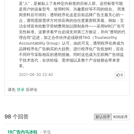
是“人”，是被贴上了各种定向标签的目标人群。这些标签可能
是用户的设备型号、使用时间、兴趣爱好等不同的组合。 而查
阅资料后可得到：透明程序化这是目前品牌广告主最关心的一
点，透明度跟需求方对供应商的信任度紧密联系着。例如：宝
洁全球宣布给数字营销费用加以限制条件——采用MRC广告可
见性标准。这要求着平台必须支持第三方验证，并向“透明的代
理合同”迈进，加之合作伙伴必须获得TAG（Trustworthy
Accountability Group）认可。由此可见，透明程序化将成为
品牌程序化广告购买的大趋势。进行程序化广告投放时，应在
不同环节采取相应的透明措施。同时这也成为互联网广告得益
于技术迭代，在供给端、需求端以及整个产业链都会带来变
革。
2021-06-30 22:40
0
请先
登录
后评论
98 个回答
默认排序
时间排序
19广告内马冰钰
- 学生