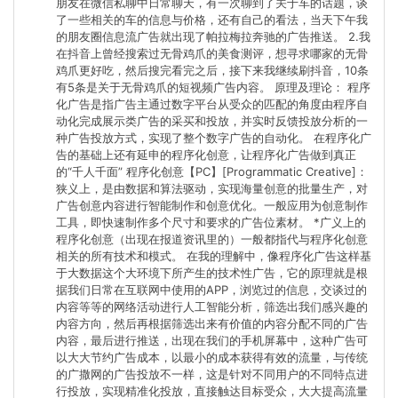
朋友在微信私聊中日常聊天，有一次聊到了关于车的话题，谈
了一些相关的车的信息与价格，还有自己的看法，当天下午我
的朋友圈信息流广告就出现了帕拉梅拉奔驰的广告推送。 2.我
在抖音上曾经搜索过无骨鸡爪的美食测评，想寻求哪家的无骨
鸡爪更好吃，然后搜完看完之后，接下来我继续刷抖音，10条
有5条是关于无骨鸡爪的短视频广告内容。 原理及理论： 程序
化广告是指广告主通过数字平台从受众的匹配的角度由程序自
动化完成展示类广告的采买和投放，并实时反馈投放分析的一
种广告投放方式，实现了整个数字广告的自动化。 在程序化广
告的基础上还有延申的程序化创意，让程序化广告做到真正
的“千人千面” 程序化创意【PC】[Programmatic Creative]：
狭义上，是由数据和算法驱动，实现海量创意的批量生产，对
广告创意内容进行智能制作和创意优化。一般应用为创意制作
工具，即快速制作多个尺寸和要求的广告位素材。 *广义上的
程序化创意（出现在报道资讯里的）一般都指代与程序化创意
相关的所有技术和模式。 在我的理解中，像程序化广告这样基
于大数据这个大环境下所产生的技术性广告，它的原理就是根
据我们日常在互联网中使用的APP，浏览过的信息，交谈过的
内容等等的网络活动进行人工智能分析，筛选出我们感兴趣的
内容方向，然后再根据筛选出来有价值的内容分配不同的广告
内容，最后进行推送，出现在我们的手机屏幕中，这种广告可
以大大节约广告成本，以最小的成本获得有效的流量，与传统
的广撒网的广告投放不一样，这是针对不同用户的不同特点进
行投放，实现精准化投放，直接触达目标受众，大大提高流量