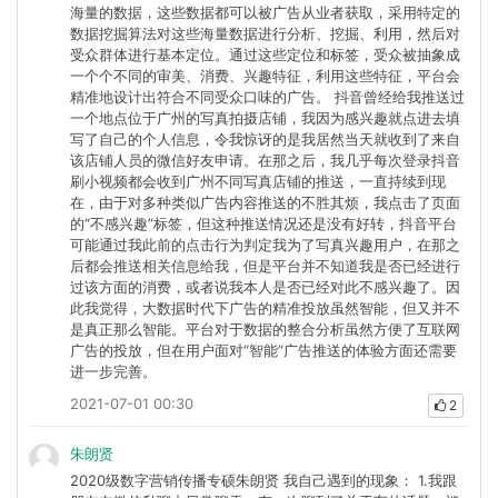
海量的数据，这些数据都可以被广告从业者获取，采用特定的
数据挖掘算法对这些海量数据进行分析、挖掘、利用，然后对
受众群体进行基本定位。通过这些定位和标签，受众被抽象成
一个个不同的审美、消费、兴趣特征，利用这些特征，平台会
精准地设计出符合不同受众口味的广告。 抖音曾经给我推送过
一个地点位于广州的写真拍摄店铺，我因为感兴趣就点进去填
写了自己的个人信息，令我惊讶的是我居然当天就收到了来自
该店铺人员的微信好友申请。在那之后，我几乎每次登录抖音
刷小视频都会收到广州不同写真店铺的推送，一直持续到现
在，由于对多种类似广告内容推送的不胜其烦，我点击了页面
的“不感兴趣”标签，但这种推送情况还是没有好转，抖音平台
可能通过我此前的点击行为判定我为了写真兴趣用户，在那之
后都会推送相关信息给我，但是平台并不知道我是否已经进行
过该方面的消费，或者说我本人是否已经对此不感兴趣了。因
此我觉得，大数据时代下广告的精准投放虽然智能，但又并不
是真正那么智能。平台对于数据的整合分析虽然方便了互联网
广告的投放，但在用户面对“智能”广告推送的体验方面还需要
进一步完善。
2021-07-01 00:30
2
朱朗贤
2020级数字营销传播专硕朱朗贤 我自己遇到的现象： 1.我跟