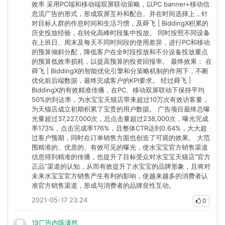
效率 采用PC端和移动端双屏联动策略，以PC banner+移动信
息流广告的形式，形成双屏互补和配合。并在时间选择上，针
对目标人群的作息时间和生活习惯，及舜飞 | BiddingX积累的
历史投放经验，在转化高峰时段集中投放。 同时按照不同设备
在上班日、周末及每天不同时间段的使用差异，进行PC和移动
的预算倾斜分配，降低客户在全时段投放和不分设备投放重点
的预算低效率损耗，以提高预算的投资回报率。 最终效果： 在
舜飞 | BiddingX的智能优化引擎和分策略机制的作用下，不断
优化前后端数据，最终完成客户的KPI要求。 经过舜飞 |
BiddingX的有效精准传播，在PC、移动双屏联动下保持平均
50%的到达率，为水宝宝天猫店带来超过10万次有效访客量，
为天猫店成立初期积累了宝贵的用户数据。 广告项目最终总曝
光量超过37,227,000次，总点击量超过238,000次，曝光完成
率173%，点击完成率176%，且整体CTR达到0.64%，大大超
过客户预期，同时在订单销售方面也创造了可观的效果。 大范
围精准的、优质的、有效可见的曝光，使水宝宝官方销售渠道
信息得到精准的传播，也提升了目标受众对水宝宝天猫店“官方
正品”渠道的认知，从而有效提升了水宝宝的品牌形象，且将对
未来水宝宝官方销售产生有利的影响，使越来越多的消费者认
准官方销售渠道，形成与消费者的品牌良性互动。
2021-05-17 23:24
0
19广告内陈潇然