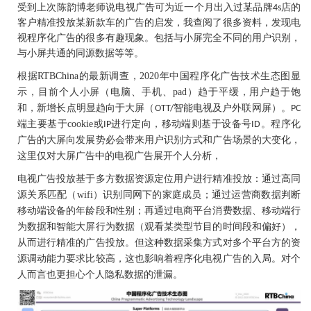
受到上次陈韵博老师说电视广告可为近一个月出入过某品牌4s店的
客户精准投放某新款车的广告的启发，我查阅了很多资料，发现电
视程序化广告的很多有趣现象。包括与小屏完全不同的用户识别，
与小屏共通的同源数据等等。
根据
RTBChina
的最新调查
2020
年中国程序化广告技术生态图显
，
示
目前个人小屏
电脑
手机
pad
趋于平缓
用户趋于饱
，
（
、
、
）
，
和
新增长点明显趋向于大屏
智能电视及户外联网屏
，
（
OTT/
）。
PC
端主要基于
cookie
或
进行定向
移动端则基于设备号
程序化
IP
，
ID
。
广告的大屏向发展势必会带来用户识别方式和广告场景的大变化
，
这里仅对大屏广告中的电视广告展开个人分析
，
电视广告投放基于多方数据资源定位用户进行精准投放
通过高同
：
源关系匹配
wifi
识别同网下的家庭成员
通过运营商数据判断
（
）
；
移动端设备的年龄段和性别
再通过电商平台消费数据
移动端行
；
、
为数据和智能大屏行为数据
观看某类型节目的时间段和偏好
（
），
从而进行精准的广告投放
但这种数据采集方式对多个平台方的资
。
源调动能力要求比较高
这也影响着程序化电视广告的入局。对个
，
人而言也更担心个人隐私数据的泄漏。