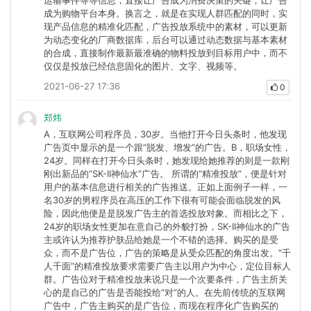
运输事件等等信息，直接让广告成为消费决策的关键，让广告
成为购物平台本身。换言之，就是在实现人群匹配的同时，实
现产品信息的精准化匹配，广告投放系统中的素材，可以更新
为动态变化的厂商数据库，后台可以通过动态数据与基本素材
的合成，直接制作最新最准确的物料投放到目标用户中，而不
仅仅是投放已经信息固化的图片、文字、视频等。
2021-06-27 17:36
0
郑炜
A，互联网公司程序员，30岁。当他打开今日头条时，他发现
广告页中显示的是一个跟“脱发、增发”的广告。B，职场女性，
24岁。同样在打开今日头条时，她发现给她推荐的则是一款刚
刚出新品的“SK-II神仙水”广告。 所谓的“精准投放”，便是针对
用户的基本信息进行相关的广告推送。正如上面例子一样，一
名30岁的男程序员在高压的工作下很有可能会面临脱发的风
险，因此他便是是脱发广告主的首选投放对象。而相比之下，
24岁的职场女性更加在意自己的外貌打扮，SK-II神仙水的广告
主或许认为推荐护肤品给她是一个不错的选择。购买的是受
众，而不是广告位，广告的策略是从受众匹配的角度出发。“千
人千面”的精准投放要求需要广告主以用户为中心，定位目标人
群。广告位对于精准投放来说只是一个次要条件，广告主所关
心的是自己的广告是否能投给“对”的人。在先前传统的互联网
广告中，广告主购买的是广告位，而现在程序化广告购买的