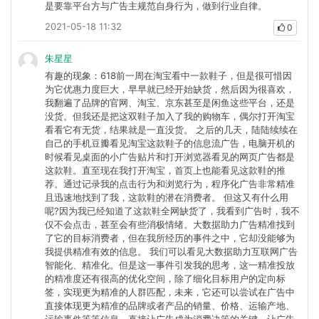
是要靠平台方与广告主规范自身行为，做到行业自律。
2021-05-18 11:32
0
朱星星
有趣的现象：618前一周在淘宝看中一款鞋子，但是很可惜因
为它优惠力度巨大，早早就已经开始缺货，然后因为很喜欢，
我翻遍了品牌的官网、淘宝、京东甚至是闲鱼这些平台，还是
没货。但我还是把这双鞋子加入了我的购物车，偶尔打开淘宝
看看它有无货，结果就是一直没货。 之后的几天，陆陆续续在
自己的手机豆瓣看见淘宝这款鞋子的信息流广告，电脑开机的
时候看见桌面的小广告贴片和打开浏览器看见的网页广告都是
这款鞋。直至现在我打开淘宝，首页上也能看见这款鞋的推
荐。通过记录我的点击行为和浏览行为，程序化广告非常精准
且迅速地找到了我，这款鞋的潜在消费者。 但这又有什么用
呢?因为我已经知道了这款鞋全网缺货了，我看到广告时，我不
仅不会点击，甚至会有些消极情绪。大数据助力广告精准找到
了它的目标消费者，但在我所经历的事件之中，它却没能够为
我提供精准有效的信息。 我们可以看见大数据助力互联网广告
智能化、精准化。但是这一事件引发我的思考，这一精准投放
的精准度还有很高的优化空间，除了细化目标用户的定向标
签，实现更为精准的人群匹配，未来，它还可以尝试在广告中
直接体现更为精准的品牌或者产品的销量、价格、运输产地、