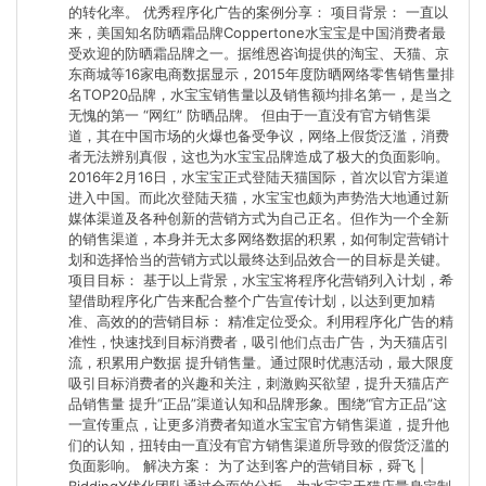
的转化率。 优秀程序化广告的案例分享： 项目背景： 一直以
来，美国知名防晒霜品牌Coppertone水宝宝是中国消费者最
受欢迎的防晒霜品牌之一。据维恩咨询提供的淘宝、天猫、京
东商城等16家电商数据显示，2015年度防晒网络零售销售量排
名TOP20品牌，水宝宝销售量以及销售额均排名第一，是当之
无愧的第一 “网红” 防晒品牌。 但由于一直没有官方销售渠
道，其在中国市场的火爆也备受争议，网络上假货泛滥，消费
者无法辨别真假，这也为水宝宝品牌造成了极大的负面影响。
2016年2月16日，水宝宝正式登陆天猫国际，首次以官方渠道
进入中国。而此次登陆天猫，水宝宝也颇为声势浩大地通过新
媒体渠道及各种创新的营销方式为自己正名。但作为一个全新
的销售渠道，本身并无太多网络数据的积累，如何制定营销计
划和选择恰当的营销方式以最终达到品效合一的目标是关键。
项目目标： 基于以上背景，水宝宝将程序化营销列入计划，希
望借助程序化广告来配合整个广告宣传计划，以达到更加精
准、高效的的营销目标： 精准定位受众。利用程序化广告的精
准性，快速找到目标消费者，吸引他们点击广告，为天猫店引
流，积累用户数据 提升销售量。通过限时优惠活动，最大限度
吸引目标消费者的兴趣和关注，刺激购买欲望，提升天猫店产
品销售量 提升“正品”渠道认知和品牌形象。围绕“官方正品”这
一宣传重点，让更多消费者知道水宝宝官方销售渠道，提升他
们的认知，扭转由一直没有官方销售渠道所导致的假货泛滥的
负面影响。 解决方案： 为了达到客户的营销目标，舜飞 |