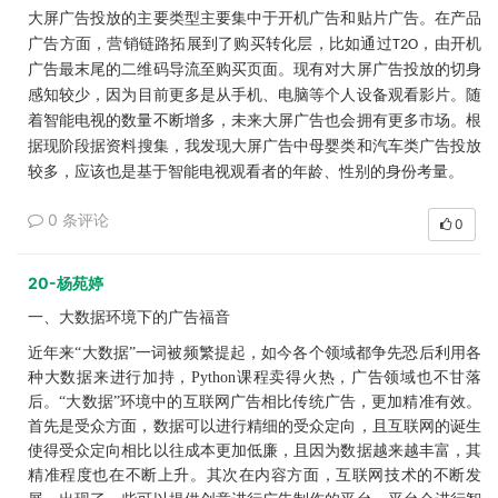
大屏广告投放的主要类型主要集中于开机广告和贴片广告
在产品
。
广告方面
营销链路拓展到了购买转化层
比如通过
由开机
，
，
T2O
，
广告最末尾的二维码导流至购买页面
现有对大屏广告投放的切身
。
感知较少
因为目前更多是从手机
电脑等个人设备观看影片
随
，
、
。
着智能电视的数量不断增多
未来大屏广告也会拥有更多市场
，
。根
现阶段据资料搜集，我发现大屏广告中母婴类和汽车类广告投放
据
较多
应该也是基于智能电视观看者的年龄、性别的身份考量
，
。
0 条评论
0
20-杨苑婷
一、大数据环境下的广告福音
近年来
“大数据”一词被频繁提起，如今各个领域都争先恐后利用各
种大数据来进行加持，Python课程卖得火热，广告领域也不甘落
后。“大数据”环境中的互联网广告相比传统广告，更加精准有效。
首先是受众方面，数据可以进行精细的受众定向，且互联网的诞生
使得受众定向相比以往成本更加低廉，且因为数据越来越丰富，其
精准程度也在不断上升。其次在内容方面，互联网技术的不断发