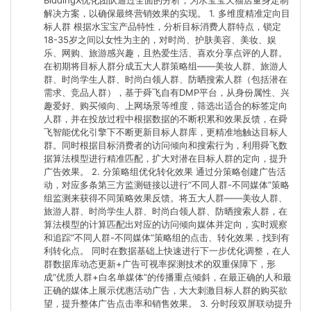
BiddingX优化团队通过全面的分析，为水宝宝天猫店量身定制
解决方案，以确保最终营销效果的实现。 1. 多维度精准定向目
标人群 根据水宝宝产品特性，分析目标消费人群特点，锁定
18-35岁之间以女性为主的，对时尚、护肤美容、美妆、娱
乐、网购、旅游感兴趣，且热爱生活、喜欢分享点评的人群。
在初期将目标人群分成五大人群策略组——美妆人群、旅游人
群、时尚学生人群、时尚白领人群、防晒搜索人群（包括潜在
需求、竞品人群），基于舜飞自有DMP平台，从身份属性、兴
趣爱好、购买倾向、上网场景等维度，筛选出适合的标签定向
人群，并在投放过程中根据数据的不断积累和效果反馈，在舜
飞智能优化引擎下不断更新目标人群库，更精准地触达目标人
群。同时根据目标消费者的访问倾向和搜索行为，利用舜飞数
据算法模型进行精准匹配，扩大对潜在目标人群的定向，提升
广告效果。 2. 分策略组优化转化效果 通过分策略创建广告活
动，对应多条第三方监测链接以进行“不同人群-不同媒体”策略
组监测来获得不同策略效果反馈。将五大人群——美妆人群、
旅游人群、时尚学生人群、时尚白领人群、防晒搜索人群，在
算法模型的计算匹配出对应的访问倾向媒体并定向，实时观察
和追踪“不同人群-不同媒体”策略组的点击、转化效果，找到有
利转化点。 同时在数据基础上快速进行下一步优化调整，在人
群数据库动态更新+广告可视率探测技术的双重保障下，形
成“优质人群+白名单媒体”的传播重点倾斜，在最正确的人和最
正确的媒体上展示优惠活动广告，大大刺激目标人群的购买欲
望，提升整体广告点击率和销售效果。 3. 分时段双屏联动提升