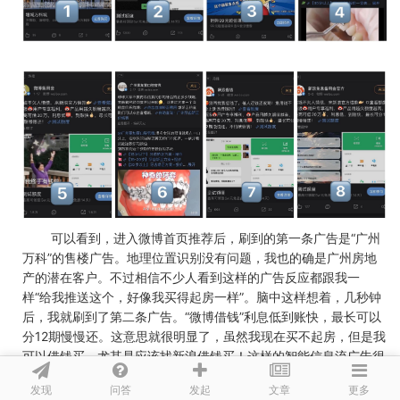
可以看到，进入微博首页推荐后，刷到的第一条广告是“广州
万科”的售楼广告。地理位置识别没有问题，我也的确是广州房地
产的潜在客户。不过相信不少人看到这样的广告反应都跟我一
样“给我推送这个，好像我买得起房一样”。脑中这样想着，几秒钟
后，我就刷到了第二条广告。“微博借钱”利息低到账快，最长可以
分12期慢慢还。这意思就很明显了，虽然我现在买不起房，但是我
可以借钱买，尤其是应该找新浪借钱买！这样的智能信息流广告很
好地把握到用户心理，说实话还是有那么点让人惊喜的。我看到的
发现
问答
文章
发起
更多
时候也忍不住直呼好家伙。