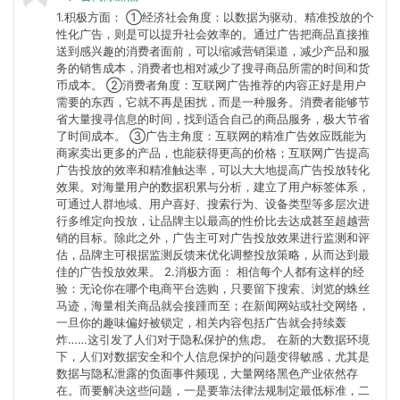
1.积极方面： ①经济社会角度：以数据为驱动、精准投放的个
性化广告，则是可以提升社会效率的。通过广告把商品直接推
送到感兴趣的消费者面前，可以缩减营销渠道，减少产品和服
务的销售成本，消费者也相对减少了搜寻商品所需的时间和货
币成本。 ②消费者角度：互联网广告推荐的内容正好是用户
需要的东西，它就不再是困扰，而是一种服务。消费者能够节
省大量搜寻信息的时间，找到适合自己的商品服务，极大节省
了时间成本。 ③广告主角度：互联网的精准广告效应既能为
商家卖出更多的产品，也能获得更高的价格；互联网广告提高
广告投放的效率和精准触达率，可以大大地提高广告投放转化
效果。对海量用户的数据积累与分析，建立了用户标签体系，
可通过人群地域、用户喜好、搜索行为、设备类型等多层次进
行多维定向投放，让品牌主以最高的性价比去达成甚至超越营
销的目标。除此之外，广告主可对广告投放效果进行监测和评
估，品牌主可根据监测反馈来优化调整投放策略，从而达到最
佳的广告投放效果。 2.消极方面： 相信每个人都有这样的经
验：无论你在哪个电商平台选购，只要留下搜索、浏览的蛛丝
马迹，海量相关商品就会接踵而至；在新闻网站或社交网络，
一旦你的趣味偏好被锁定，相关内容包括广告就会持续轰
炸……这引发了人们对于隐私保护的焦虑。 在新的大数据环境
下，人们对数据安全和个人信息保护的问题变得敏感，尤其是
数据与隐私泄露的负面事件频现，大量网络黑色产业依然存
在。而要解决这些问题，一是要靠法律法规制定最低标准，二